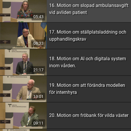
16. Motion om slopad ambulansavgift
vid avliden patient
05:43
17. Motion om ställplatsladdning och
upphandlingskrav
08:33
18. Motion om AI och digitala system
inom vården.
21:17
19. Motion om att förändra modellen
för internhyra
13:01
20. Motion om fröbank för vilda växter
09:11