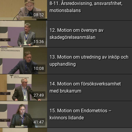
8-11. Årsredovisning, ansvarsfrihet,
motionsbalans
08:52
12. Motion om översyn av
skadegörelseanmälan
15:36
13. Motion om utredning av inköp och
upphandling
10:08
14. Motion om försöksverksamhet
med brukarrum
27:49
15. Motion om Endometrios –
kvinnors lidande
41:47