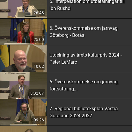
5. Interpellation om utbetalningar till
Ibn Rushd
26:48
6. Överenskommelse om järnväg
Göteborg - Borås
25:00
Utdelning av årets kulturpris 2024 -
Peter LeMarc
10:02
6. Överenskommelse om järnväg,
fortsättning...
3:32:07
7. Regional biblioteksplan Västra
Götaland 2024-2027
09:26