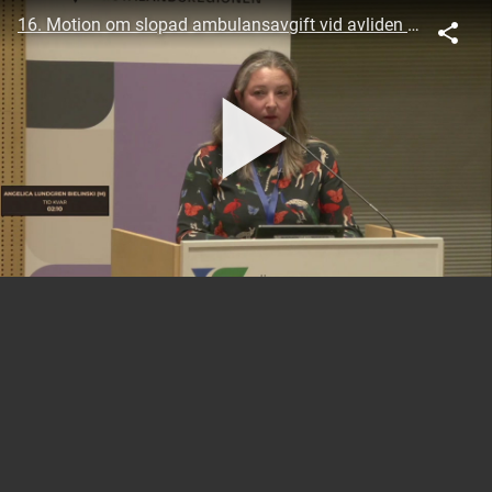
16. Motion om slopad ambulansavgift vid avliden patient