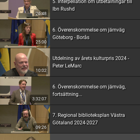
5. Interpellation om utbetalningar till
Ibn Rushd
26:48
6. Överenskommelse om järnväg
Göteborg - Borås
25:00
Utdelning av årets kulturpris 2024 -
Peter LeMarc
10:02
6. Överenskommelse om järnväg,
fortsättning...
3:32:07
7. Regional biblioteksplan Västra
Götaland 2024-2027
09:26