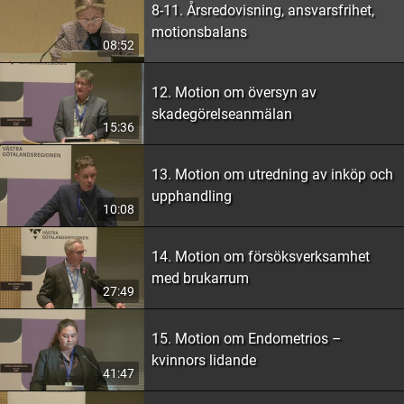
8-11. Årsredovisning, ansvarsfrihet,
motionsbalans
08:52
12. Motion om översyn av
skadegörelseanmälan
15:36
13. Motion om utredning av inköp och
upphandling
10:08
14. Motion om försöksverksamhet
med brukarrum
27:49
15. Motion om Endometrios –
kvinnors lidande
41:47