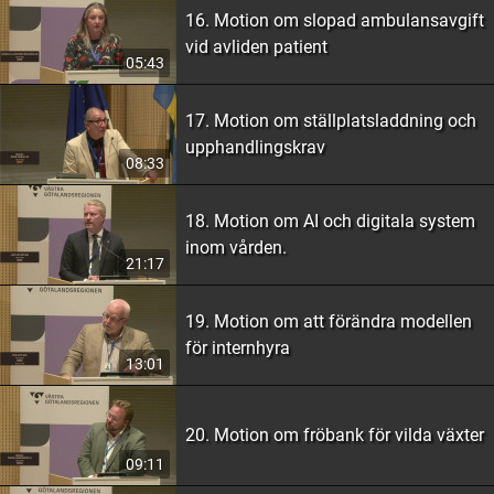
16. Motion om slopad ambulansavgift
vid avliden patient
05:43
17. Motion om ställplatsladdning och
upphandlingskrav
08:33
18. Motion om AI och digitala system
inom vården.
21:17
19. Motion om att förändra modellen
för internhyra
13:01
20. Motion om fröbank för vilda växter
09:11