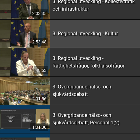
3. Regional utveckling - Kollektivtrafik
och infrastruktur
2:03:35
3. Regional utveckling - Kultur
2:53:48
3. Regional utveckling -
Rättighetsfrågor, folkhälsofrågor
48:53
3. Övergripande hälso- och
sjukvårdsdebatt
2:01:56
3. Övergripande hälso- och
sjukvårdsdebatt, Personal 1(2)
1:01:00