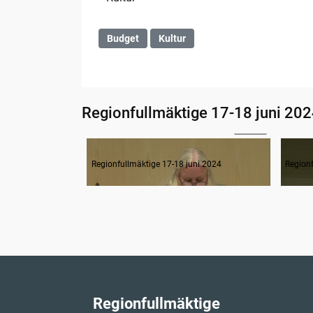
Budget
Kultur
Regionfullmäktige 17-18 juni 20
04:08
1. Inledning
Regionfullmäktige 17-18 juni 2024
Regionf
Regionfullmäktige