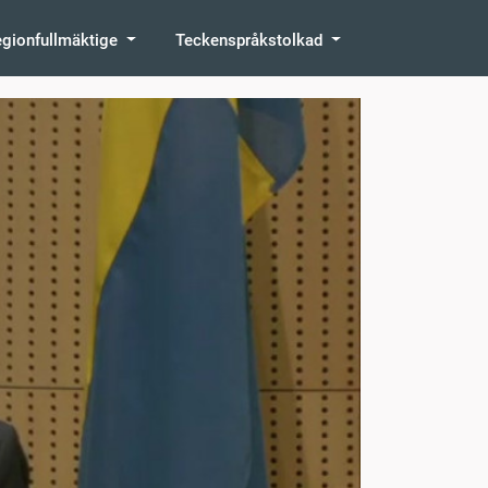
egionfullmäktige
Teckenspråkstolkad