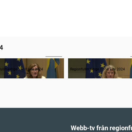
24
1:45:28
3. Gruppledardebatt - övergripande
3. Regional utveckling - Miljö
ullmäktige 17-18 juni 2024
Regionfullmäktige 17-18 juni 2024
Webb-tv från regionf