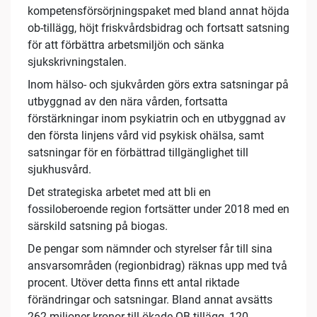
kompetensförsörjningspaket med bland annat höjda
ob-tillägg, höjt friskvårdsbidrag och fortsatt satsning
för att förbättra arbetsmiljön och sänka
sjukskrivningstalen.
Inom hälso- och sjukvården görs extra satsningar på
utbyggnad av den nära vården, fortsatta
förstärkningar inom psykiatrin och en utbyggnad av
den första linjens vård vid psykisk ohälsa, samt
satsningar för en förbättrad tillgänglighet till
sjukhusvård.
Det strategiska arbetet med att bli en
fossiloberoende region fortsätter under 2018 med en
särskild satsning på biogas.
De pengar som nämnder och styrelser får till sina
ansvarsområden (regionbidrag) räknas upp med två
procent. Utöver detta finns ett antal riktade
förändringar och satsningar. Bland annat avsätts
262 miljoner kronor till ökade OB-tillägg, 120