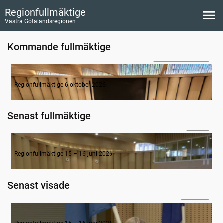
Regionfullmäktige
Västra Götalandsregionen
Kommande fullmäktige
tisdag 6 oktober
Direktsändning
Regionfullmäktige 6 oktober 2026
Senast fullmäktige
26:46
6-13. Övriga beslutsärenden, motioner och valärenden
Regionfullmäktige 15 – 16 juni 2026
Senast visade
2:09:22
5. Inledande gruppledardebatt
Regionfullmäktige 15 – 16 juni 2026