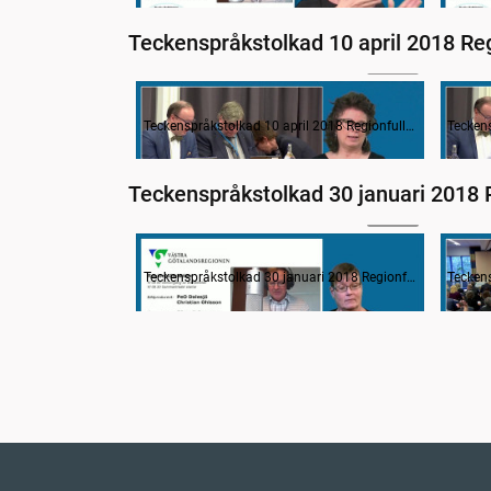
Teckenspråkstolkad 10 april 2018 Re
02:49
Inledande formalia
Teckenspråkstolkad 10 april 2018 Regionfullmäktige
Teckenspråkstolkad 30 januari 2018 
33:24
Information
Inled
Teckenspråkstolkad 30 januari 2018 Regionfullmäktige