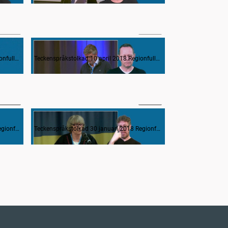
23:00
53:47
Interpellation om att göra ett affärsområde av tandreglering
Teckenspråkstolkad 10 april 2018 Regionfullmäktige
Teckenspråkstolkad 10 april 2018 Regionfullmäktige
00:32
53:54
Avsägelser och anmälan av nyvalda i regionfullmäktige
Frågestund
Teckenspråkstolkad 30 januari 2018 Regionfullmäktige
Teckenspråkstolkad 30 januari 2018 Regionfullmäktige