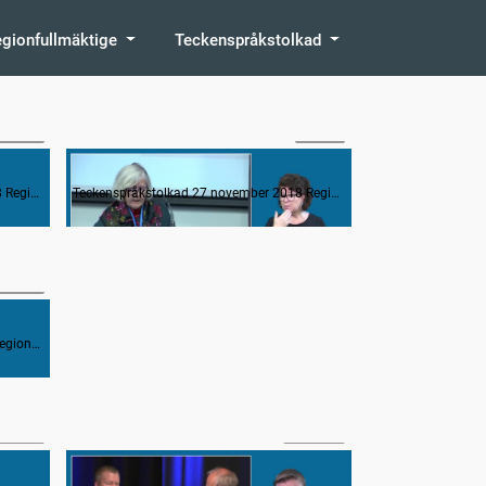
egionfullmäktige
Teckenspråkstolkad
01:16
38:01
Avsägelser och anmälan av nyvalda i regionfullmäktige
Frågestund
Teckenspråkstolkad 27 november 2018 Regionfullmäktige
Teckenspråkstolkad 27 november 2018 Regionfullmäktige
12:56
Teckenspråkstolkad 23 oktober 2018 Regionfullmäktige
01:47
1:02:39
Frågestund