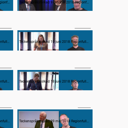
Teckenspråkstolkad 9 oktober 2018 Regionfullmäktige
Teckenspråkstolkad 9 oktober 2018 Regionfullmäktige
13:37
2:07:29
pris
Hälso- och sjukvård: primärvård, sjukhusvård, psykiatri, tandvård, habilitering hälsa,
Patientnämn
Teckenspråkstolkad 19 juni 2018 Regionfullmäktige
Teckenspråkstolkad 19 juni 2018 Regionfullmäktige
:10:49
1:20:29
Budgetdebatt inledande gruppledare
- Personal, ekonomi, ledning och styrning
Teckenspråkstolkad 18 juni 2018 Regionfullmäktige
Teckenspråkstolkad 18 juni 2018 Regionfullmäktige
01:46
43:23
Avsägelser och anmälan av nyvalda i regionfullmäktige
Frågestund
Teckenspråkstolkad 29 maj 2018 Regionfullmäktige
Teckenspråkstolkad 29 maj 2018 Regionfullmäktige