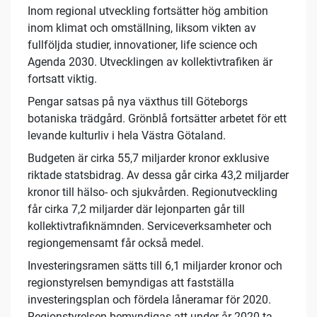
Inom regional utveckling fortsätter hög ambition
inom klimat och omställning, liksom vikten av
fullföljda studier, innovationer, life science och
Agenda 2030. Utvecklingen av kollektivtrafiken är
fortsatt viktig.
Pengar satsas på nya växthus till Göteborgs
botaniska trädgård. Grönblå fortsätter arbetet för ett
levande kulturliv i hela Västra Götaland.
Budgeten är cirka 55,7 miljarder kronor exklusive
riktade statsbidrag. Av dessa går cirka 43,2 miljarder
kronor till hälso- och sjukvården. Regionutveckling
får cirka 7,2 miljarder där lejonparten går till
kollektivtrafiknämnden. Serviceverksamheter och
regiongemensamt får också medel.
Investeringsramen sätts till 6,1 miljarder kronor och
regionstyrelsen bemyndigas att fastställa
investeringsplan och fördela låneramar för 2020.
Regionstyrelsen bemyndigas att under år 2020 ta