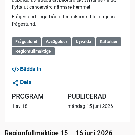
flytta ut cancervård närmare hemmet.
Frågestund: Inga frågor har inkommit till dagens
frågestund.
Frågestund
Avsägelser
Nyvalda
Rättelser
Regionfullmäktige
Bädda in
Dela
PROGRAM
PUBLICERAD
1 av 18
måndag 15 juni 2026
Regionfullmäktige 15 – 16 juni 2026