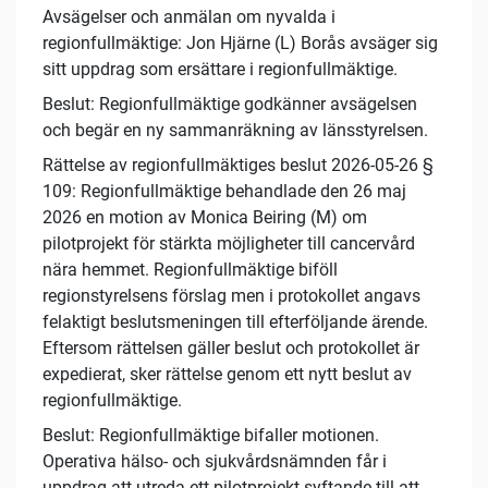
Avsägelser och anmälan om nyvalda i
regionfullmäktige: Jon Hjärne (L) Borås avsäger sig
sitt uppdrag som ersättare i regionfullmäktige.
Beslut: Regionfullmäktige godkänner avsägelsen
och begär en ny sammanräkning av länsstyrelsen.
Rättelse av regionfullmäktiges beslut 2026-05-26 §
109: Regionfullmäktige behandlade den 26 maj
2026 en motion av Monica Beiring (M) om
pilotprojekt för stärkta möjligheter till cancervård
nära hemmet. Regionfullmäktige biföll
regionstyrelsens förslag men i protokollet angavs
felaktigt beslutsmeningen till efterföljande ärende.
Eftersom rättelsen gäller beslut och protokollet är
expedierat, sker rättelse genom ett nytt beslut av
regionfullmäktige.
Beslut: Regionfullmäktige bifaller motionen.
Operativa hälso- och sjukvårdsnämnden får i
uppdrag att utreda ett pilotprojekt syftande till att