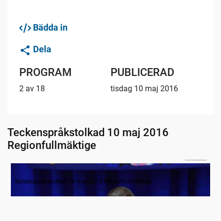
Bädda in
Dela
PROGRAM
PUBLICERAD
2 av 18
tisdag 10 maj 2016
Teckenspråkstolkad 10 maj 2016
Regionfullmäktige
05:13
Inledande formalia samt ärende ett
Teckenspråkstolkad 10 maj 2016 Regionfullmäktige