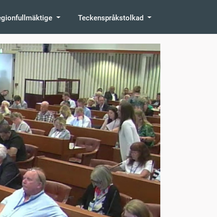
egionfullmäktige
Teckenspråkstolkad