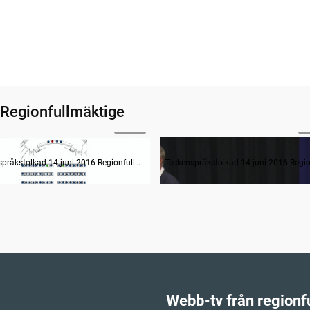
 Regionfullmäktige
01:41
1
op
Teckenspråkstolkad 14 juni 2016 Regionfullmäktige
Webb-tv från regionf