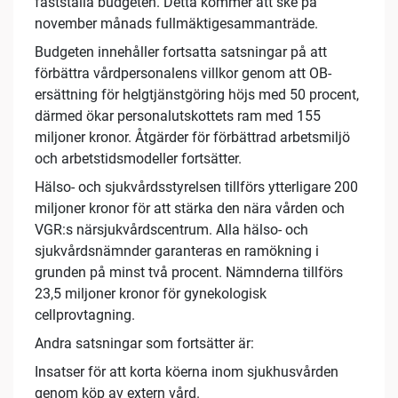
fastställa budgeten. Detta kommer att ske på
november månads fullmäktigesammanträde.
Budgeten innehåller fortsatta satsningar på att
förbättra vårdpersonalens villkor genom att OB-
ersättning för helgtjänstgöring höjs med 50 procent,
därmed ökar personalutskottets ram med 155
miljoner kronor. Åtgärder för förbättrad arbetsmiljö
och arbetstidsmodeller fortsätter.
Hälso- och sjukvårdsstyrelsen tillförs ytterligare 200
miljoner kronor för att stärka den nära vården och
VGR:s närsjukvårdscentrum. Alla hälso- och
sjukvårdsnämnder garanteras en ramökning i
grunden på minst två procent. Nämnderna tillförs
23,5 miljoner kronor för gynekologisk
cellprovtagning.
Andra satsningar som fortsätter är:
Insatser för att korta köerna inom sjukhusvården
genom köp av extern vård.