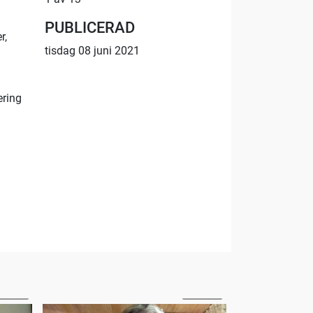
PUBLICERAD
r,
tisdag 08 juni 2021
ering
:21:54
1:51:02