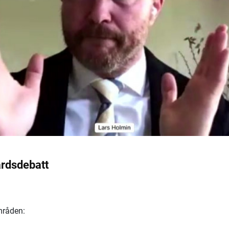
årdsdebatt
mråden: