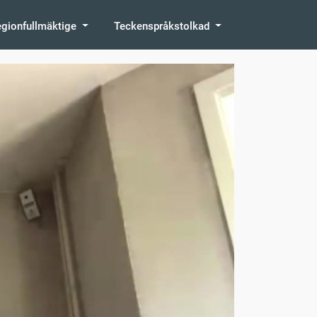
egionfullmäktige
Teckenspråkstolkad