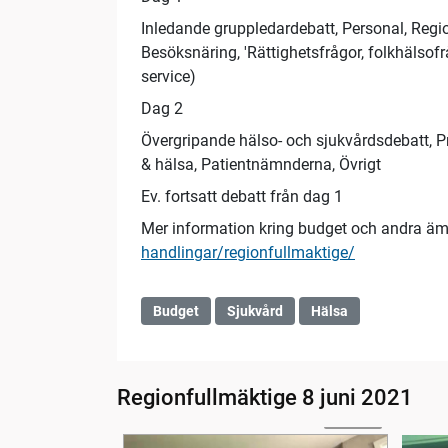
Inledande gruppledardebatt, Personal, Regiona
Besöksnäring, 'Rättighetsfrågor, folkhälso
service)
Dag 2
Övergripande hälso- och sjukvårdsdebatt, Pr
& hälsa, Patientnämnderna, Övrigt
Ev. fortsatt debatt från dag 1
Mer information kring budget och andra ä
handlingar/regionfullmaktige/
Budget
Sjukvård
Hälsa
Regionfullmäktige 8 juni 2021
1:34:18