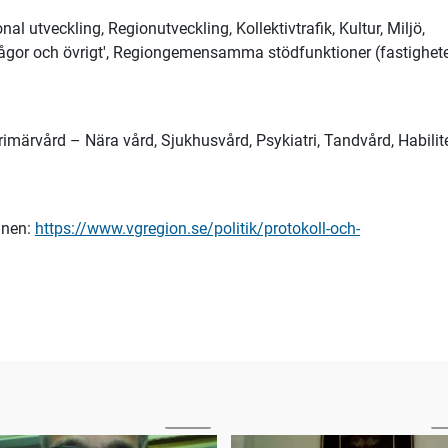
l utveckling, Regionutveckling, Kollektivtrafik, Kultur, Miljö,
frågor och övrigt', Regiongemensamma stödfunktioner (fastighete
imärvård – Nära vård, Sjukhusvård, Psykiatri, Tandvård, Habilit
mnen:
https://www.vgregion.se/politik/protokoll-och-
49:50
1