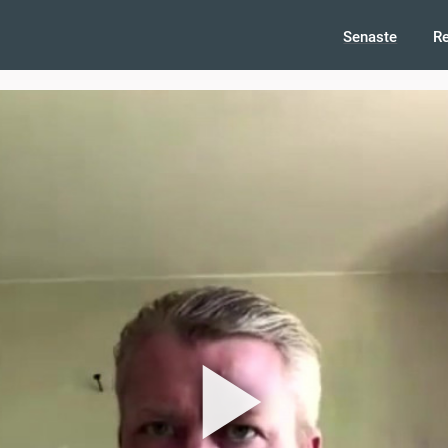
Senaste
R