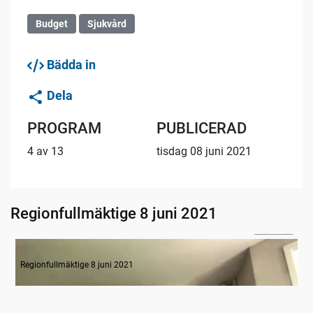
Budget
Sjukvård
Bädda in
Dela
PROGRAM
PUBLICERAD
4 av 13
tisdag 08 juni 2021
Regionfullmäktige 8 juni 2021
1:34:18
Övergripande hälso- och sjukvårdsdebatt
Regionfullmäktige 8 juni 2021