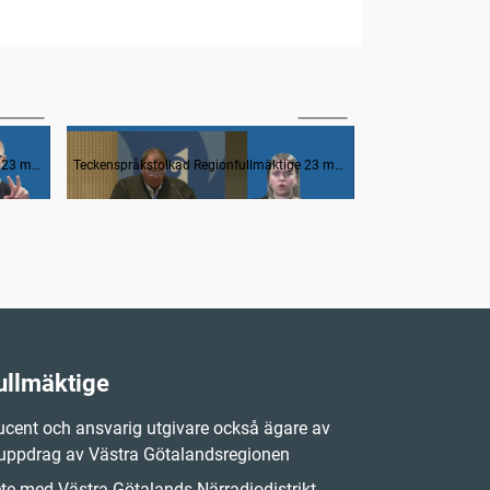
09:09
10:53
3. Interpellation av Peter Heie (C) om ett nytt naturbruksavtal
4. Interpellation av Mats Abrahamsson (M) om VGR:s EU-arbete
Teckenspråkstolkad Regionfullmäktige 23 maj 2023
Teckenspråkstolkad Regionfullmäktige 23 maj 2023
ullmäktige
cent och ansvarig utgivare också ägare av
 uppdrag av Västra Götalandsregionen
e med Västra Götalands Närradiodistrikt