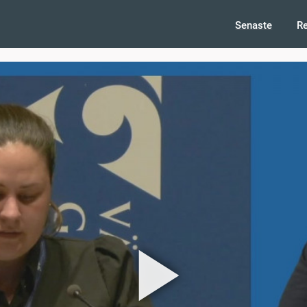
Senaste
R