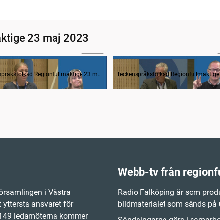
ktige 23 maj 2023
42:18
rågestund
Teckenspråkstolkad Regionfullmäktige 23 maj 2023
Webb-tv från regionf
örsamlingen i Västra
Radio Falköping är som produ
 yttersta ansvaret för
bildmaterialet som sänds på
e 149 ledamöterna kommer
Sändningarna görs i samarbet