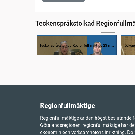
Teckenspråkstolkad Regionfullmä
03:02
1. Mötets öppnande
2. F
Teckenspråkstolkad Regionfullmäktige 23 maj 2023
Regionfullmäktige
Regionfullmäktige är den högst beslutande f
Götalandsregionen, regionfullmäktige har det
ekonomin och verksamhetens inriktning. D