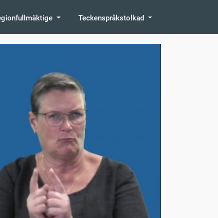
egionfullmäktige
Teckenspråkstolkad