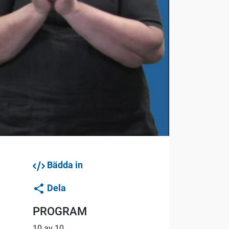
Bädda in
Dela
PROGRAM
10 av 10