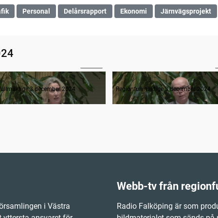
fik
Personal
Delårsrapport
Ekonomi
Järnvägsprojekt
024
52:26
rågestund
fullmäktige 3 december 2024
Regionfullmäktige 3 december 2024
Webb-tv från regionf
örsamlingen i Västra
Radio Falköping är som produ
 yttersta ansvaret för
bildmaterialet som sänds på