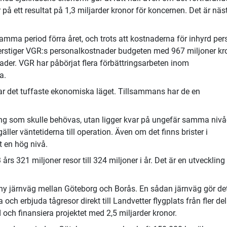
 på ett resultat på 1,3 miljarder kronor för koncernen. Det är näs
samma period förra året, och trots att kostnaderna för inhyrd per
erstiger VGR:s personalkostnader budgeten med 967 miljoner kr
ader. VGR har påbörjat flera förbättringsarbeten inom
a.
ar det tuffaste ekonomiska läget. Tillsammans har de en
ning som skulle behövas, utan ligger kvar på ungefär samma nivå
äller väntetiderna till operation. Även om det finns brister i
t en hög nivå.
rs 321 miljoner resor till 324 miljoner i år. Det är en utveckling 
ny järnväg mellan Göteborg och Borås. En sådan järnväg gör de
a och erbjuda tågresor direkt till Landvetter flygplats från fler de
ch finansiera projektet med 2,5 miljarder kronor.