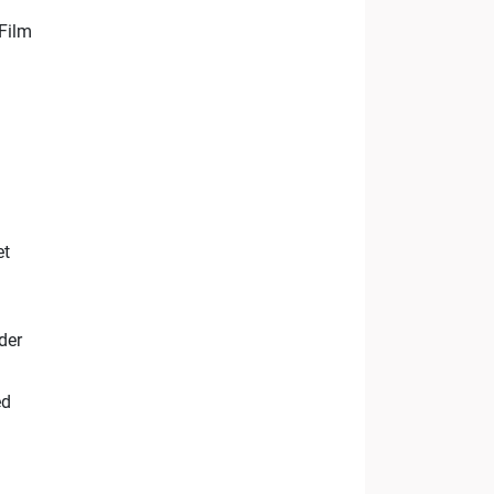
 Film
et
der
ed