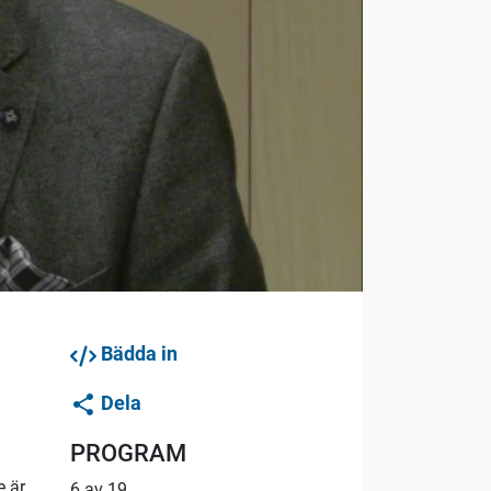
Bädda in
Dela
PROGRAM
e är
6 av 19