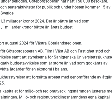
t under perioden. Göteborgsoperan har haft 150 000 besökare.
och teateraktiviteter för publik och under hösten kommer 15 av
 Sverige.
,3 miljarder kronor 2024. Det är bättre än vad som
,1 miljarder kronor bättre än årets budget.
ort augusti 2024 för Västra Götalandsregionen.
a för Göteborgsoperan AB, Film i Väst AB och Fastighet stöd och
ikelse samt att styrelserna för Sahlgrenska Universitetssjukhus
egativ budgetavvikelse som är större än vad som godkänts av
vidta åtgärder för en ekonomi i balans.
ukhusstyrelser att fortsätta arbetet med genomförande av åtgär
25.
a kapitalet för miljö- och regionutvecklingsnämnden justeras m
örvaltningen. Miljö- och regionutvecklingsnämndens egna kapital