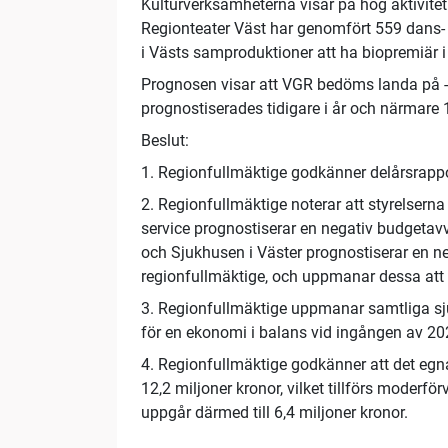
Kulturverksamheterna visar på hög aktivite
Regionteater Väst har genomfört 559 dans- 
i Västs samproduktioner att ha biopremiär i
Prognosen visar att VGR bedöms landa på -1
prognostiserades tidigare i år och närmare 1
Beslut:
1. Regionfullmäktige godkänner delårsrapp
2. Regionfullmäktige noterar att styrelsern
service prognostiserar en negativ budgetavv
och Sjukhusen i Väster prognostiserar en n
regionfullmäktige, och uppmanar dessa att 
3. Regionfullmäktige uppmanar samtliga sj
för en ekonomi i balans vid ingången av 20
4. Regionfullmäktige godkänner att det egn
12,2 miljoner kronor, vilket tillförs moderf
uppgår därmed till 6,4 miljoner kronor.