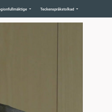
egionfullmäktige
Teckenspråkstolkad