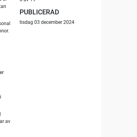
tan
PUBLICERAD
tisdag 03 december 2024
sonal
onor.
er
i
t
lar av