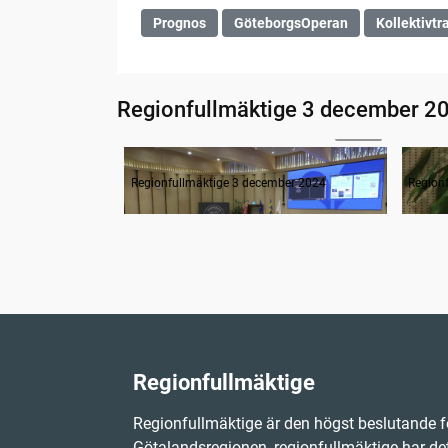
Prognos
GöteborgsOperan
Kollektivtra
Regionfullmäktige 3 december 2
02:44
1. Inledning
2. F
Regionfullmäktige 3 december 2024
Region
Regionfullmäktige
Regionfullmäktige är den högst beslutande f
Götalandsregionen, regionfullmäktige har det