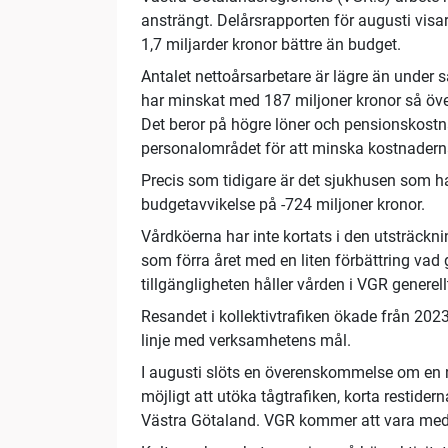
ansträngt. Delårsrapporten för augusti visar
1,7 miljarder kronor bättre än budget.
Antalet nettoårsarbetare är lägre än under 
har minskat med 187 miljoner kronor så öv
Det beror på högre löner och pensionskostn
personalområdet för att minska kostnadern
Precis som tidigare är det sjukhusen som h
budgetavvikelse på -724 miljoner kronor.
Vårdköerna har inte kortats i den utsträck
som förra året med en liten förbättring vad g
tillgängligheten håller vården i VGR generell
Resandet i kollektivtrafiken ökade från 2023 å
linje med verksamhetens mål.
I augusti slöts en överenskommelse om en 
möjligt att utöka tågtrafiken, korta restidern
Västra Götaland. VGR kommer att vara med o