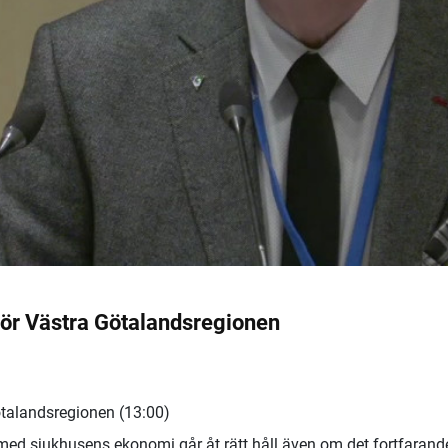
för Västra Götalandsregionen
ötalandsregionen (13:00)
ed sjukhusens ekonomi går åt rätt håll även om det fortfarand