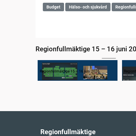
Budget
Hälso- och sjukvård
Regionful
Regionfullmäktige 15 – 16 juni 2
03:14
1-3. Inledning
Regionfullmäktige 15 – 16 juni 2026
Regionf
Regionfullmäktige