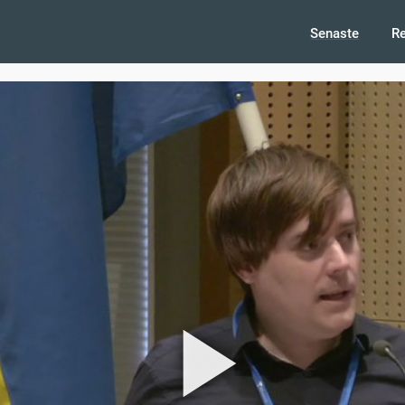
Senaste
R