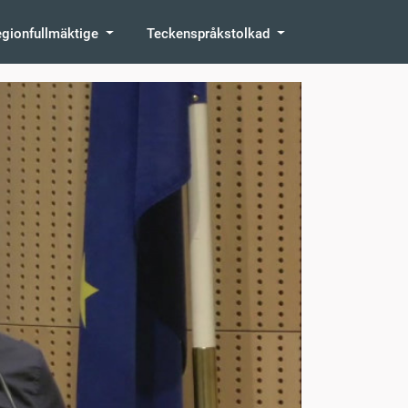
egionfullmäktige
Teckenspråkstolkad