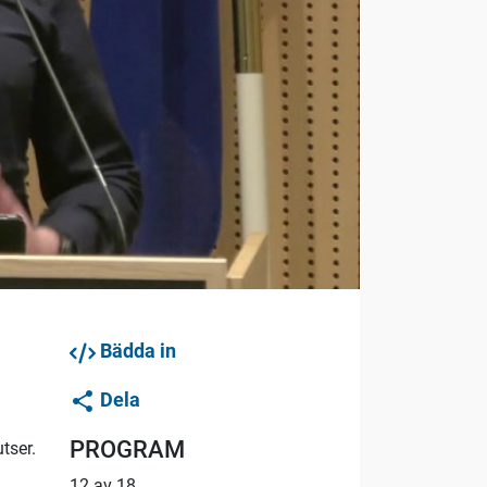
Bädda in
Dela
PROGRAM
tser.
12 av 18