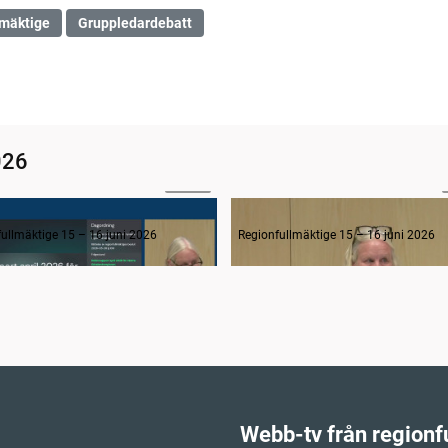
lmäktige
Gruppledardebatt
026
02:08
4. Delårsrapport april 2026 för Västra Götalandsregionen
ullmäktige 15 – 16 juni 2026
Regionfullmäktige 15 – 16 juni 2026
Webb-tv från regionf