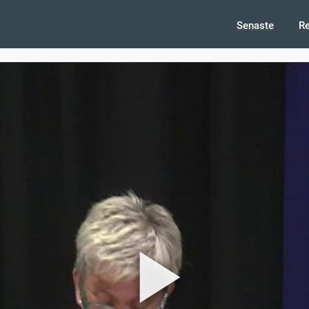
Senaste
R