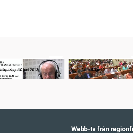
02:51
n informerar, fortsättning
Sammanträdets öppnande
ullmäktige 10 juni 2013
Regionfullmäktige 10 juni 2013
Webb-tv från regionf