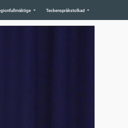
egionfullmäktige
Teckenspråkstolkad