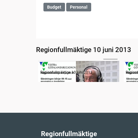
Budget
Personal
Regionfullmäktige 10 juni 2013
04:18
Radion informerar
Radio
Regionfullmäktige 10 juni 2013
Regionf
Regionfullmäktige