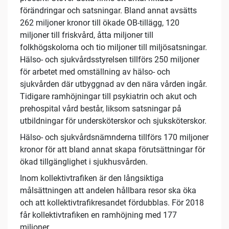
förändringar och satsningar. Bland annat avsätts
262 miljoner kronor till ökade OB-tillägg, 120
miljoner till friskvård, åtta miljoner till
folkhögskolorna och tio miljoner till miljösatsningar.
Hälso- och sjukvårdsstyrelsen tillförs 250 miljoner
för arbetet med omställning av hälso- och
sjukvården där utbyggnad av den nära vården ingår.
Tidigare ramhöjningar till psykiatrin och akut och
prehospital vård består, liksom satsningar på
utbildningar för undersköterskor och sjuksköterskor.
Hälso- och sjukvårdsnämnderna tillförs 170 miljoner
kronor för att bland annat skapa förutsättningar för
ökad tillgänglighet i sjukhusvården.
Inom kollektivtrafiken är den långsiktiga
målsättningen att andelen hållbara resor ska öka
och att kollektivtrafikresandet fördubblas. För 2018
får kollektivtrafiken en ramhöjning med 177
miljoner.