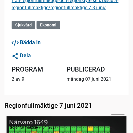
fran-regionfullmaktige-och-regionstyrelsen/beslut-i-
regionfullmaktige/regionfullmaktige-7-8-juni/
Sjukvård
Ekonomi
Bädda in
Dela
PROGRAM
PUBLICERAD
2 av 9
måndag 07 juni 2021
Regionfullmäktige 7 juni 2021
03:28
Inledande formalia
Regionfullmäktige 7 juni 2021