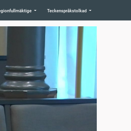
egionfullmäktige
Teckenspråkstolkad