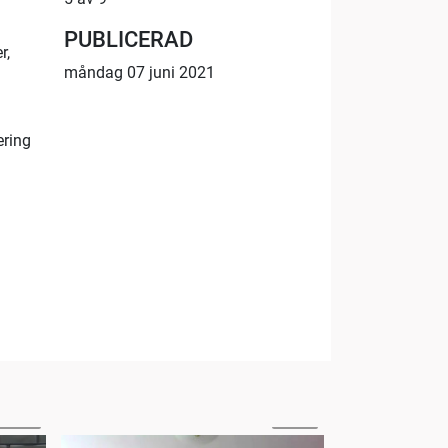
PUBLICERAD
r,
måndag 07 juni 2021
ering
:39:40
29:33