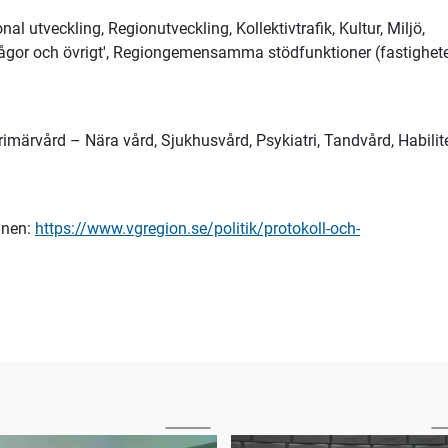
l utveckling, Regionutveckling, Kollektivtrafik, Kultur, Miljö,
frågor och övrigt', Regiongemensamma stödfunktioner (fastighete
imärvård – Nära vård, Sjukhusvård, Psykiatri, Tandvård, Habilit
mnen:
https://www.vgregion.se/politik/protokoll-och-
40:53
1