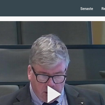
Senaste
R