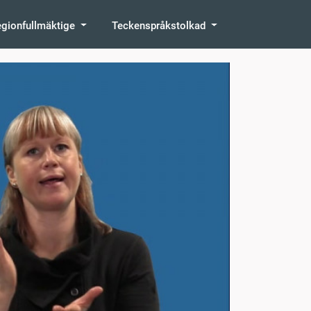
egionfullmäktige
Teckenspråkstolkad