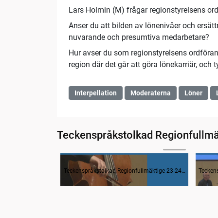
Lars Holmin (M) frågar regionstyrelsens ord
Anser du att bilden av lönenivåer och ersättn
nuvarande och presumtiva medarbetare?
Hur avser du som regionstyrelsens ordförande
region där det går att göra lönekarriär, och
Interpellation
Moderaterna
Löner
Teckenspråkstolkad Regionfullmä
21:50
Mötet startar – närvarokontroll. Musik
Så hä
Teckenspråkstolkad Regionfullmäktige 23-24 oktober 2023