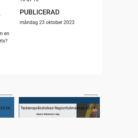
PUBLICERAD
r
måndag 23 oktober 2023
om en
rts?
34:18
45:34
Det goda livet – 25 år med invånarna i Västra Götaland
Västra Götaland idag
Teckenspråkstolkad Regionfullmäktige 23-24 oktober 2023
Teckenspråkstolkad Regionfullmäktige 23-24 oktober 2023