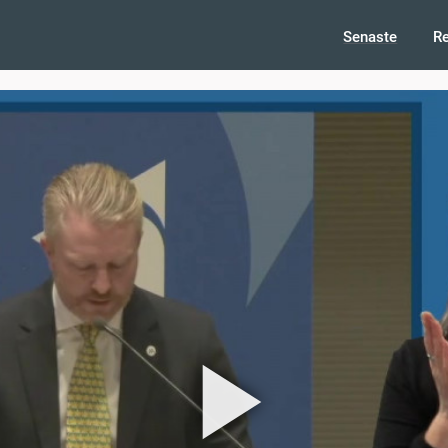
Senaste
R