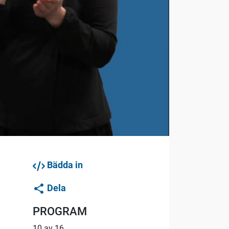
Bädda in
Dela
PROGRAM
10 av 16