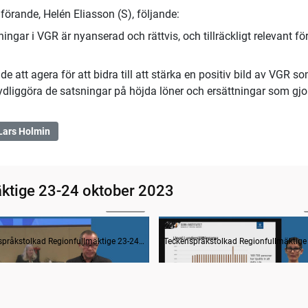
förande, Helén Eliasson (S), följande:
ingar i VGR är nyanserad och rättvis, och tillräckligt relevant fö
 att agera för att bidra till att stärka en positiv bild av VGR s
 tydliggöra de satsningar på höjda löner och ersättningar som gjo
Lars Holmin
ktige 23-24 oktober 2023
1:18:38
r tänkte vi för 25 år sedan
Teckenspråkstolkad Regionfullmäktige 23-24 oktober 2023