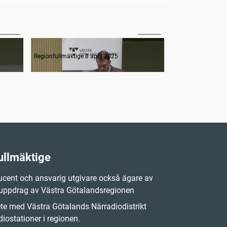
33:26
42:02
3. Interpellation om ambulansens väntetider
4. Interpellation om utskrivningsklara patienter
Regionfullmäktige 8 april 2025
Regionfullmäktige 
ullmäktige
cent och ansvarig utgivare också ägare av
 uppdrag av Västra Götalandsregionen
e med Västra Götalands Närradiodistrikt
iostationer i regionen.