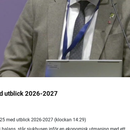
d utblick 2026-2027
25 med utblick 2026-2027 (klockan 14:29)
 i balans, står sjukhusen inför en ekonomisk utmaning med ett