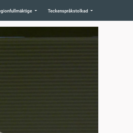
egionfullmäktige
Teckenspråkstolkad