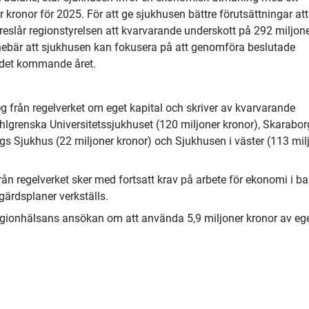
 kronor för 2025. För att ge sjukhusen bättre förutsättningar att
öreslår regionstyrelsen att kvarvarande underskott på 292 miljon
nnebär att sjukhusen kan fokusera på att genomföra beslutade
 det kommande året.
eg från regelverket om eget kapital och skriver av kvarvarande
ahlgrenska Universitetssjukhuset (120 miljoner kronor), Skarabor
gs Sjukhus (22 miljoner kronor) och Sjukhusen i väster (113 mil
rån regelverket sker med fortsatt krav på arbete för ekonomi i b
ärdsplaner verkställs.
Regionhälsans ansökan om att använda 5,9 miljoner kronor av eg