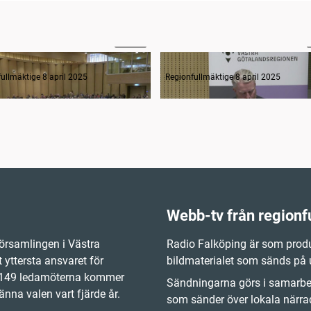
47:56
rågestund
ullmäktige 8 april 2025
Regionfullmäktige 8 april 2025
Webb-tv från regionf
örsamlingen i Västra
Radio Falköping är som produ
 yttersta ansvaret för
bildmaterialet som sänds på
e 149 ledamöterna kommer
Sändningarna görs i samarbet
änna valen vart fjärde år.
som sänder över lokala närrad