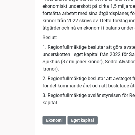
ekonomiskt underskott på cirka 1,5 miljarder
fortsätta arbetet med sina åtgärdsplaner, f
kronor från 2022 skrivs av. Detta förslag i
åtgärder och nå en ekonomi i balans under
Beslut:
1. Regionfullmäktige beslutar att göra avst
underskotten i eget kapital från 2022 för S
Sjukhus (37 miljoner kronor), Södra Älvsbor
kronor).
2. Regionfullmäktige beslutar att avsteget f
för det kommande året och att beslutade åtg
3. Regionfullmäktige avslår styrelsen för 
kapital.
Ekonomi
Eget kapital