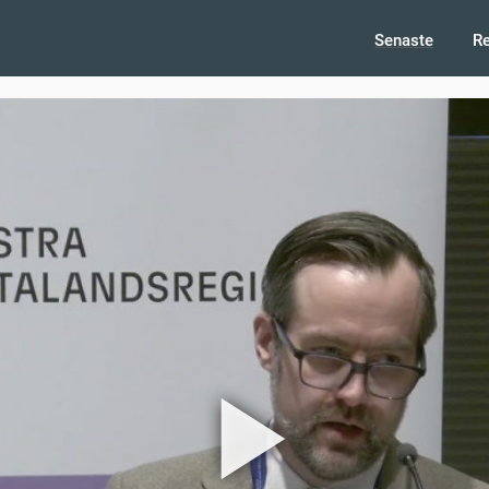
Senaste
R