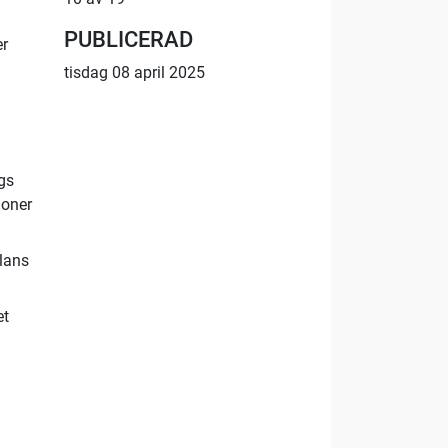
PUBLICERAD
er
tisdag 08 april 2025
gs
joner
alans
et