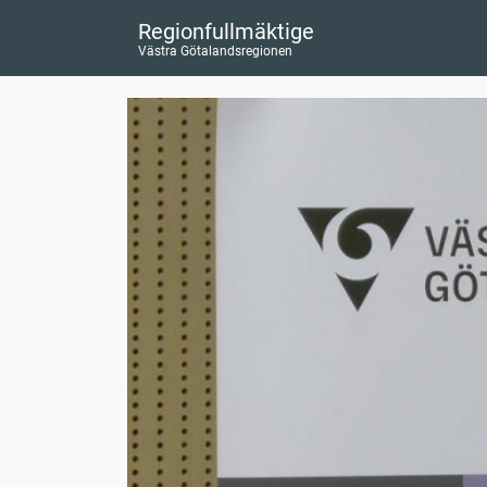
Regionfullmäktige
Västra Götalandsregionen