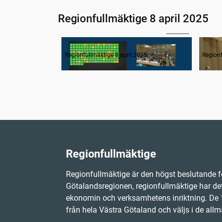
Regionfullmäktige 8 april 2025
02:56
1. Inledning
2. F
Regionfullmäktige 8 april 2025
Regionf
Regionfullmäktige
Regionfullmäktige är den högst beslutande f
Götalandsregionen, regionfullmäktige har det
ekonomin och verksamhetens inriktning. D
från hela Västra Götaland och väljs i de allm