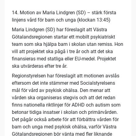
14. Motion av Maria Lindgren (SD) – stärk första
linjens vård för barn och unga (klockan 13:45)
Maria Lindgren (SD) har föreslagit att Västra
Götalandsregionen startar ett mobilt psykiatriskt
team som ska hjälpa barn i skolan utan remiss. Hon
vill att projektet ska pågå i tre år och att det ska
finansieras med statliga eller EU-medel. Projektet
ska utvärderas efter tre år.
Regionstyrelsen har föreslagit att motionen avslås
eftersom det inte stämmer med Socialstyrelsens
mål för vård av psykisk ohälsa. Den menar att
vården ska organiseras stegvis och att det redan
finns nationella riktlinjer för ADHD och autism som
betonar tidiga insatser i skolan och primärvården.
Det pågår också arbete för att förbättra vården för
barn och unga med psykisk ohälsa, varför Västra
Götalandsregionen bör vänta med fler liknande