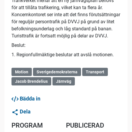
Trafikverket menar att en ny järnvägsplan behövs
för att tillåta trafikering, vilket kan ta flera år.
Koncernkontoret ser inte att det finns förutsättningar
för reguljär persontrafik på DVVJ på grund av litet
befolkningsunderlag och låg standard på banan.
Turisttrafik är fortsatt möjlig på delar av DVVJ.
Beslut:
1. Regionfullmäktige beslutar att avslå motionen.
Motion
Sverigedemokraterna
Transport
Jacob Brendelius
Järnväg
Bädda in
Dela
PROGRAM
PUBLICERAD