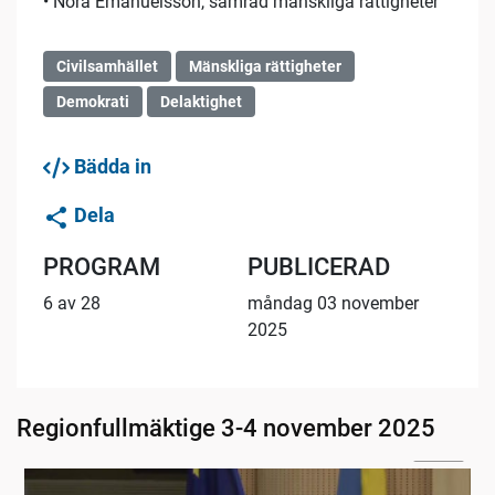
• Nora Emanuelsson, samråd mänskliga rättigheter
Civilsamhället
Mänskliga rättigheter
Demokrati
Delaktighet
Bädda in
Dela
PROGRAM
PUBLICERAD
6 av 28
måndag 03 november
2025
Regionfullmäktige 3-4 november 2025
09:12
Inledning av ordföranden