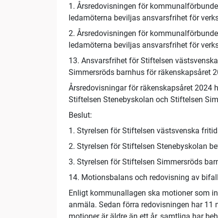
1. Årsredovisningen för kommunalförbundet
ledamöterna beviljas ansvarsfrihet för ver
2. Årsredovisningen för kommunalförbundet
ledamöterna beviljas ansvarsfrihet för ver
13. Ansvarsfrihet för Stiftelsen västsvensk
Simmersröds barnhus för räkenskapsåret 2
Årsredovisningar för räkenskapsåret 2024 ha
Stiftelsen Stenebyskolan och Stiftelsen Si
Beslut:
1. Styrelsen för Stiftelsen västsvenska fri
2. Styrelsen för Stiftelsen Stenebyskolan b
3. Styrelsen för Stiftelsen Simmersröds bar
14. Motionsbalans och redovisning av bifal
Enligt kommunallagen ska motioner som inte
anmäla. Sedan förra redovisningen har 11 m
motioner är äldre än ett år, samtliga har beh