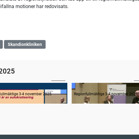
allna motioner har redovisats.
Skandionkliniken
 2025
39:20
1
år demokratin i världen?
fullmäktige 3-4 november 2025
Regionfullmäktige 3-4 november 2025