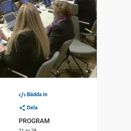
Bädda in
Dela
PROGRAM
8
21 av 28