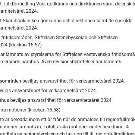
 Tolkförmedling Väst godkänns och direktionen samt de enskil
ksamhetsåret 2024.
 Skandionkliniken godkänns och direktionen samt de enskilda
ksamhetsåret 2024.
a fritidsområden, Stiftelsen Stenebyskolan och Stiftelsen
024 (klockan 15:57)
r lämnats av styrelserna för Stiftelsen västsvenska fritidsomr
mmersröds barnhus. Även revisionsberättelser har lämnats.
tidsområden beviljas ansvarsfrihet för verksamhetsåret 2024.
eviljas ansvarsfrihet för verksamhetsåret 2024.
nhus beviljas ansvarsfrihet för verksamhetsåret 2024.
lna motioner (klockan 15:58)
 är beredda inom ett år från när de anmäldes till regionfullmäk
otioner lämnats in. Totalt är 45 motioner under beredning. 4
andlats av regionstyrelsen och tas upp till till regionfullmäktige