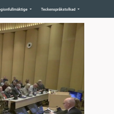
egionfullmäktige
Teckenspråkstolkad