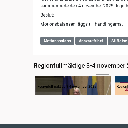
sammanträde den 4 november 2025. Inga bif
Beslut:
Motionsbalansen läggs till handlingarna.
Motionsbalans
Ansvarsfrihet
Stiftelse
Regionfullmäktige 3-4 november
09:12
Inledning av ordföranden
Hur m
Regionfullmäktige 3-4 november 2025
Region