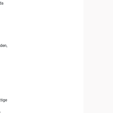
da
åden,
tige
s