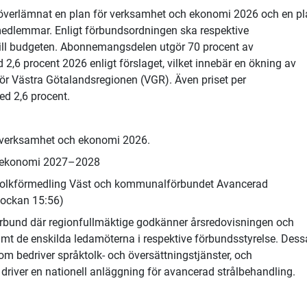
verlämnat en plan för verksamhet och ekonomi 2026 och en pl
edlemmar. Enligt förbundsordningen ska respektive
till budgeten. Abonnemangsdelen utgör 70 procent av
,6 procent 2026 enligt förslaget, vilket innebär en ökning av
för Västra Götalandsregionen (VGR). Även priset per
ed 2,6 procent.
r verksamhet och ekonomi 2026.
ör ekonomi 2027–2028
Tolkförmedling Väst och kommunalförbundet Avancerad
lockan 15:56)
rbund där regionfullmäktige godkänner årsredovisningen och
amt de enskilda ledamöterna i respektive förbundsstyrelse. Dess
 bedriver språktolk- och översättningstjänster, och
iver en nationell anläggning för avancerad strålbehandling.