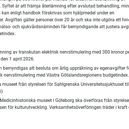
. Syftet är att främja återlämning efter avslutad behandling, mi
NS kan enligt handbok förskrivas som hjälpmedel under en
Avgiften gäller personer över 20 år och ska inte utgöra ett hin
 hälso- och sjukvårdsnämnden får bemyndigande att justera avg
etindex.
lämning av transkutan elektrisk nervstimulering med 300 kronor p
den 1 april 2026.
 bemyndigas att besluta om årlig uppräkning av egenavgifter f
isk nervstimulering med Västra Götalandsregionens budgetindex.
 museet från styrelsen för Sahlgrenska Universitetssjukhuset til
6)
 Medicinhistoriska museet i Göteborg ska överföras från styrelse
lsen för kulturutveckling. Verksamhetsöverföringen träder i kraft