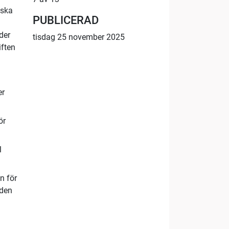
nska
PUBLICERAD
der
tisdag 25 november 2025
iften
er
ör
l
n för
 den