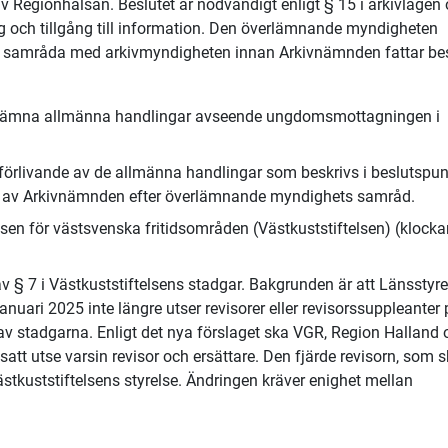
 Regionhälsan. Beslutet är nödvändigt enligt § 15 i arkivlagen
dning och tillgång till information. Den överlämnande myndigheten
ch samråda med arkivmyndigheten innan Arkivnämnden fattar bes
verlämna allmänna handlingar avseende ungdomsmottagningen i
örlivande av de allmänna handlingar som beskrivs i beslutspun
as av Arkivnämnden efter överlämnande myndighets samråd.
telsen för västsvenska fritidsområden (Västkuststiftelsen) (klock
 § 7 i Västkuststiftelsens stadgar. Bakgrunden är att Länsstyr
nuari 2025 inte längre utser revisorer eller revisorssuppleanter
ng av stadgarna. Enligt det nya förslaget ska VGR, Region Halland
t utse varsin revisor och ersättare. Den fjärde revisorn, som 
ästkuststiftelsens styrelse. Ändringen kräver enighet mellan