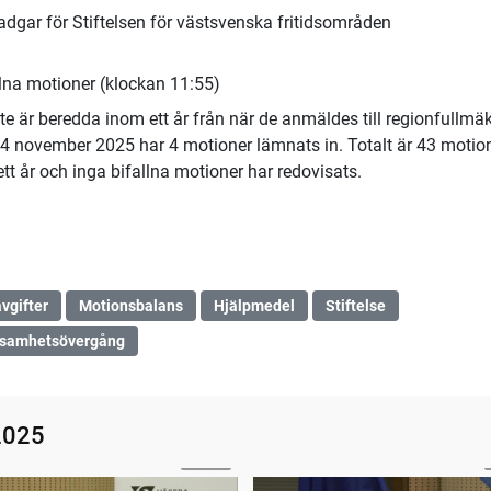
dgar för Stiftelsen för västsvenska fritidsområden
lna motioner (klockan 11:55)
 är beredda inom ett år från när de anmäldes till regionfullmäk
4 november 2025 har 4 motioner lämnats in. Totalt är 43 motio
tt år och inga bifallna motioner har redovisats.
vgifter
Motionsbalans
Hjälpmedel
Stiftelse
ksamhetsövergång
2025
48:58