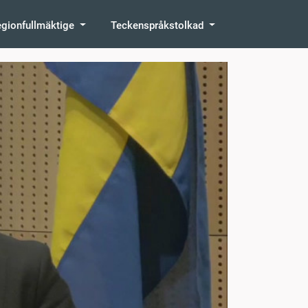
egionfullmäktige
Teckenspråkstolkad