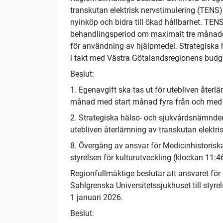
transkutan elektrisk nervstimulering (TENS)
nyinköp och bidra till ökad hållbarhet. TE
behandlingsperiod om maximalt tre månader. 
för användning av hjälpmedel. Strategiska
i takt med Västra Götalandsregionens budg
Beslut:
1. Egenavgift ska tas ut för utebliven åter
månad med start månad fyra från och med 
2. Strategiska hälso- och sjukvårdsnämnden
utebliven återlämning av transkutan elektr
8. Övergång av ansvar för Medicinhistoriska
styrelsen för kulturutveckling (klockan 11:4
Regionfullmäktige beslutar att ansvaret för
Sahlgrenska Universitetssjukhuset till styre
1 januari 2026.
Beslut: