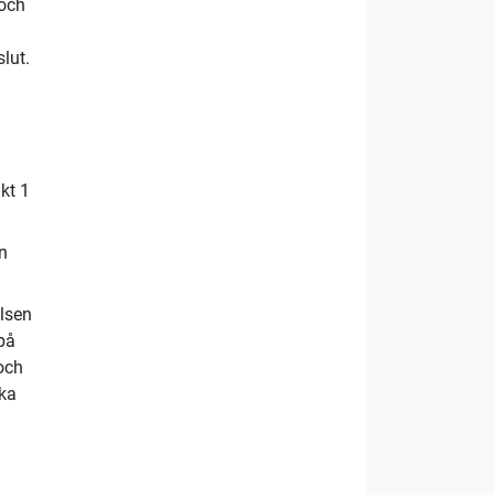
 och
lut.
kt 1
an
elsen
 på
 och
ska