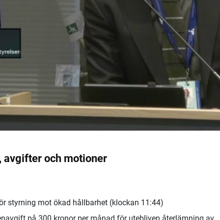
avgifter och motioner
r styrning mot ökad hållbarhet (klockan 11:44)
genavgift på 300 kronor per månad för utebliven återlämning av