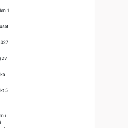
den 1
huset
2027
g av
ska
kt 5
n i
i