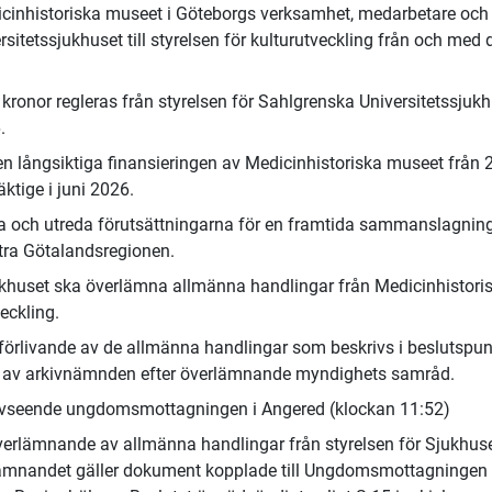
edicinhistoriska museet i Göteborgs verksamhet, medarbetare och
sitetssjukhuset till styrelsen för kulturutveckling från och med 
 kronor regleras från styrelsen för Sahlgrenska Universitetssjuk
.
n långsiktiga finansieringen av Medicinhistoriska museet från 
äktige i juni 2026.
ra och utreda förutsättningarna för en framtida sammanslagnin
tra Götalandsregionen.
jukhuset ska överlämna allmänna handlingar från Medicinhistori
veckling.
örlivande av de allmänna handlingar som beskrivs i beslutspun
as av arkivnämnden efter överlämnande myndighets samråd.
avseende ungdomsmottagningen i Angered (klockan 11:52)
verlämnande av allmänna handlingar från styrelsen för Sjukhuse
erlämnandet gäller dokument kopplade till Ungdomsmottagningen 