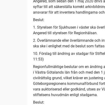
Angered, som sedan den 1 maj 2020 drivs av
syftar till att säkerställa korrekt arkivbil
ansvarar för att inventera handlingarna o
Beslut:
1. Styrelsen för Sjukhusen i väster ska ö
Angered till styrelsen för Regionhälsan.
2. Överlämnande eller överlämnande och inf
ska ske i enlighet med de beslut som fatt
10. Förslag till ändring av stadgar för Stif
11:53)
Regionfullmäktige beslutar om en ändring av
i Västra Götalands län från och med den 1 ja
civilrättslig grund, vilket kräver en justeri
Göteborgsregionens kommunalförbund fortsat
vara auktoriserad eller godkänd, utses av V
stiftelsens huvudmän enligt stadgarna.
Beslut: