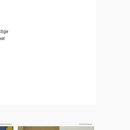
tige
ner
13:34
19:32