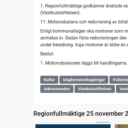
1. Regionfullmäktige godkänner ändrade sta
(Västkuststiftelsen).
11. Motionsbalans och redovisning av bifal
Enligt kommunallagen ska motioner som inte
anmälas in. Sedan förra redovisningen den 
under beredning. Inga motioner är äldre än e
Beslut:
1. Motionsbalansen läggs till handlingarna.
Kultur
Ungdomsmottagningar
Patienta
Arkivnämnden
Västkuststiftelsen
Ver
Regionfullmäktige 25 november 
05:04