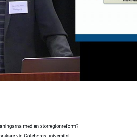
maningarna med en storregionreform?
rskare vid Göteborgs universitet