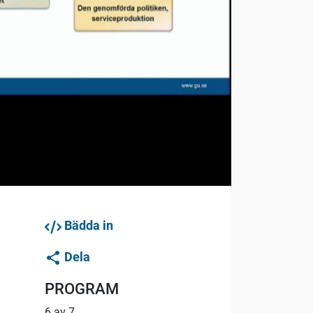
Bädda in
Dela
PROGRAM
6 av 7