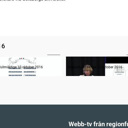
16
02:52
ande formalia
Den nationella processen
fullmäktige 10 oktober 2016
Regionfullmäktige 10 oktober 2016
Webb-tv från regionf