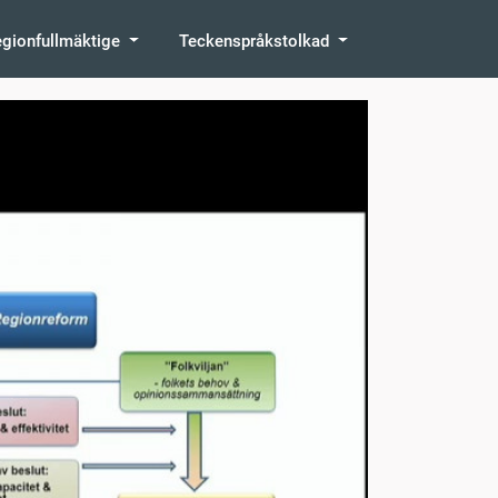
egionfullmäktige
Teckenspråkstolkad