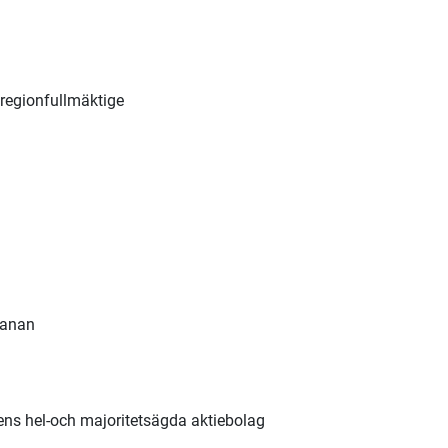
regionfullmäktige
banan
onens hel-och majoritetsägda aktiebolag