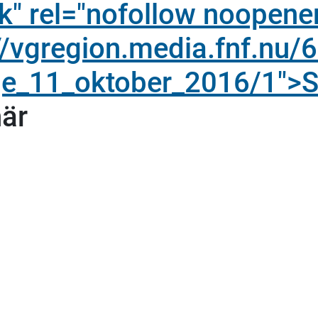
nk" rel="nofollow noopene
://vgregion.media.fnf.nu/
ige_11_oktober_2016/1">
här