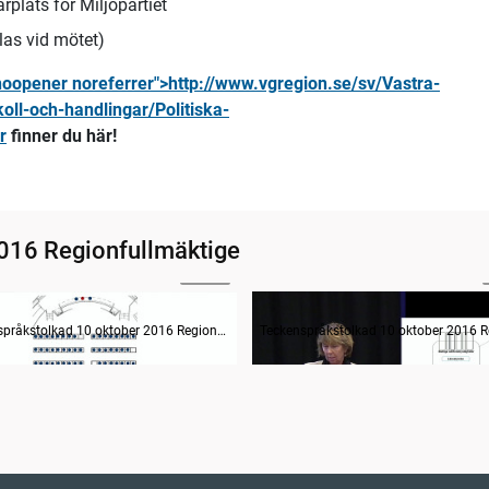
plats för Miljöpartiet
elas vid mötet)
 noopener noreferrer">http://www.vgregion.se/sv/Vastra-
oll-och-handlingar/Politiska-
r
finner du här!
016 Regionfullmäktige
02:52
ande formalia
Den nationella processen
Teckenspråkstolkad 10 oktober 2016 Regionfullmäktige