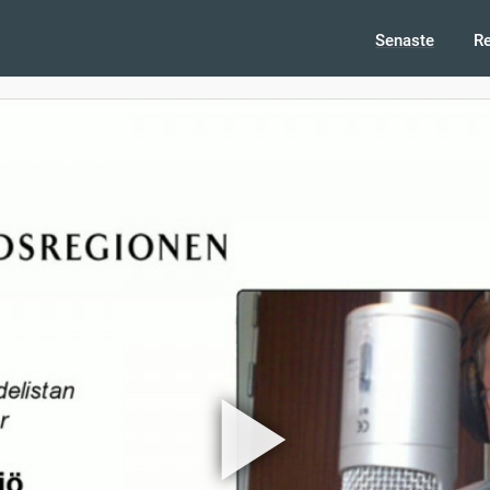
Senaste
R