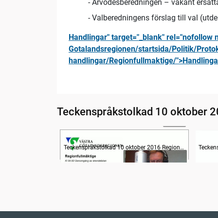
- Arvodesberedningen – vakant ersättar
- Valberedningens förslag till val (utd
Handlingar" target="_blank" rel="nofollow
Gotalandsregionen/startsida/Politik/Protok
handlingar/Regionfullmaktige/">Handlinga
Teckenspråkstolkad 10 oktober 2
24:50
Information om dagens ärenden
Inled
Teckenspråkstolkad 10 oktober 2016 Regionfullmäktige