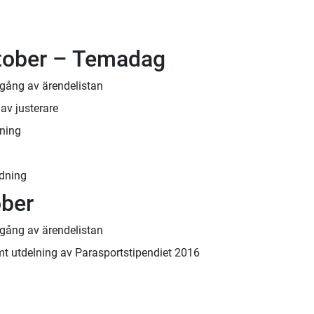
tober – Temadag
gång av ärendelistan
av justerare
dning
ldning
ober
gång av ärendelistan
t utdelning av Parasportstipendiet 2016