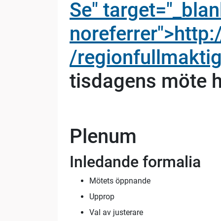
Se" target="_bla
noreferrer">http
/regionfullmakt
tisdagens möte 
Plenum
Inledande formalia
Mötets öppnande
Upprop
Val av justerare