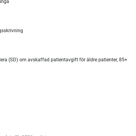
unga
gsskrivning
a (SD) om avskaffad patientavgift för äldre patienter, 85+