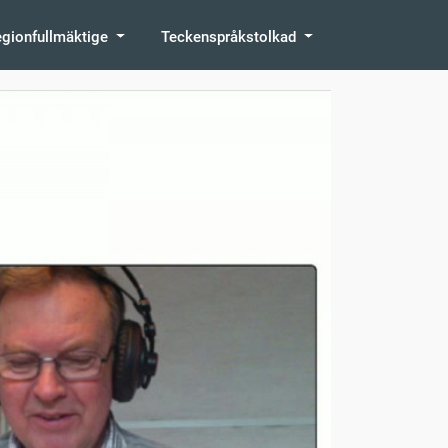
egionfullmäktige
Teckenspråkstolkad