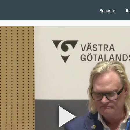
Senaste
R