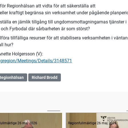
ör Regionhälsan att vidta för att säkerställa att
ller kraftigt begränsa sin verksamhet under pågående planperi
rställa en jämlik tillgång till ungdomsmottagningarnas tjänster i
 och Fyrbodal där sårbarheten är som störst?
lföra tillfälliga resurser för att stabilisera verksamheten i vänta
ll hur?
 Anette Holgersson (V):
vgregion/Meetings/Details/3148571
Regionhälsan
Richard Brodd
47:48
rågestund
fullmäktige 26 maj 2026
Regionfullmäktige 26 maj 2026