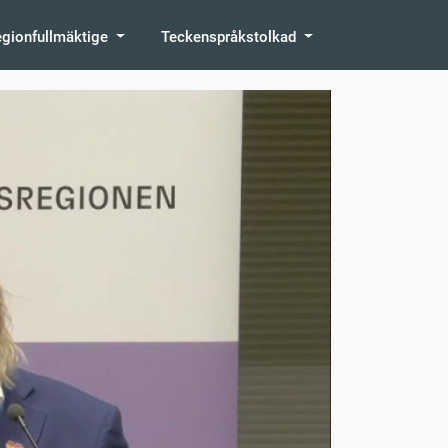
egionfullmäktige
Teckenspråkstolkad