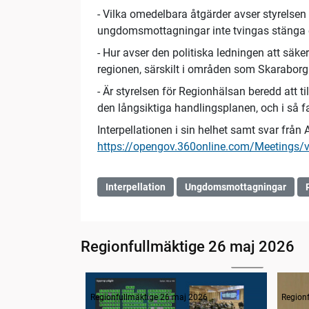
- Vilka omedelbara åtgärder avser styrelsen f
ungdomsmottagningar inte tvingas stänga e
- Hur avser den politiska ledningen att säke
regionen, särskilt i områden som Skaraborg
- Är styrelsen för Regionhälsan beredd att til
den långsiktiga handlingsplanen, och i så fa
Interpellationen i sin helhet samt svar från
https://opengov.360online.com/Meetings/
Interpellation
Ungdomsmottagningar
Regionfullmäktige 26 maj 2026
03:08
1. Inledning
2. F
Regionfullmäktige 26 maj 2026
Region