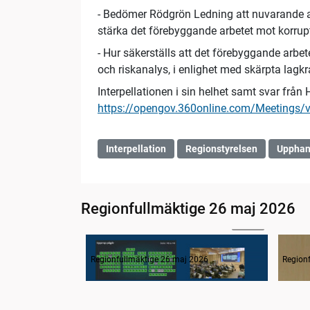
- Bedömer Rödgrön Ledning att nuvarande arbet
stärka det förebyggande arbetet mot korrup
- Hur säkerställs att det förebyggande arbet
och riskanalys, i enlighet med skärpta lag
Interpellationen i sin helhet samt svar från 
https://opengov.360online.com/Meetings/
Interpellation
Regionstyrelsen
Upphan
Regionfullmäktige 26 maj 2026
03:08
1. Inledning
2. F
Regionfullmäktige 26 maj 2026
Region