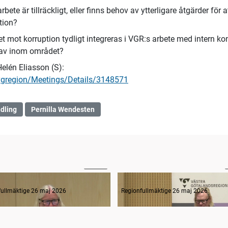
e är tillräckligt, eller finns behov av ytterligare åtgärder för a
tion?
et mot korruption tydligt integreras i VGR:s arbete med intern kon
krav inom området?
Helén Eliasson (S):
vgregion/Meetings/Details/3148571
dling
Pernilla Wendesten
47:48
rågestund
fullmäktige 26 maj 2026
Regionfullmäktige 26 maj 2026