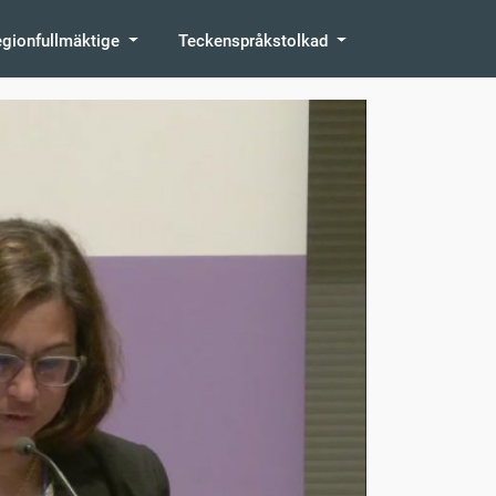
egionfullmäktige
Teckenspråkstolkad