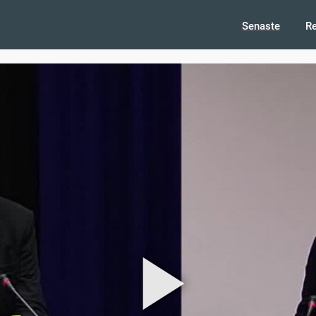
Senaste
R