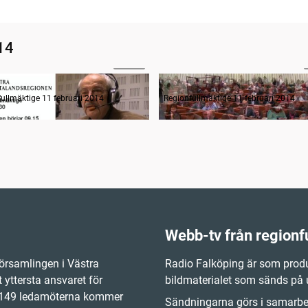
14
00:54
n informerar fortsättning
Sammanträdets öppnande
ullmäktige 11 februari 2014
Regionfullmäktige 11 februari 2014
Webb-tv från regionf
örsamlingen i Västra
Radio Falköping är som produ
 yttersta ansvaret för
bildmaterialet som sänds på
e 149 ledamöterna kommer
Sändningarna görs i samarbet