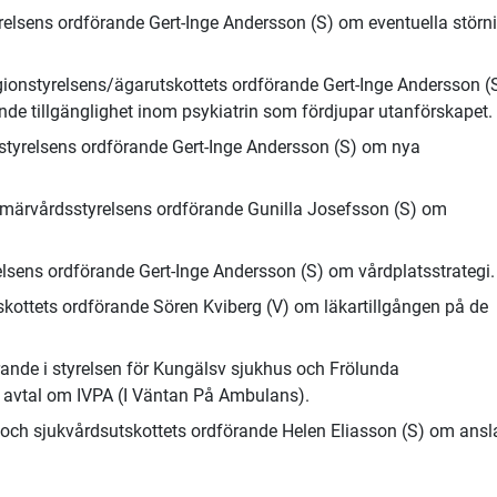
tyrelsens ordförande Gert-Inge Andersson (S) om eventuella störn
egionstyrelsens/ägarutskottets ordförande Gert-Inge Andersson (
de tillgänglighet inom psykiatrin som fördjupar utanförskapet.
ionstyrelsens ordförande Gert-Inge Andersson (S) om nya
primärvårdsstyrelsens ordförande Gunilla Josefsson (S) om
relsens ordförande Gert-Inge Andersson (S) om vårdplatsstrategi.
tskottets ordförande Sören Kviberg (V) om läkartillgången på de
örande i styrelsen för Kungälsv sjukhus och Frölunda
 avtal om IVPA (I Väntan På Ambulans).
- och sjukvårdsutskottets ordförande Helen Eliasson (S) om ansl