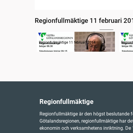
Regionfullmäktige 11 februari 20
10:44
Radion informerar
Radio
Regionfullmäktige 11 februari 2014
Regionf
Regionfullmäktige
Regionfullmäktige är den högst beslutande f
Götalandsregionen, regionfullmäktige har det
ekonomin och verksamhetens inriktning. D