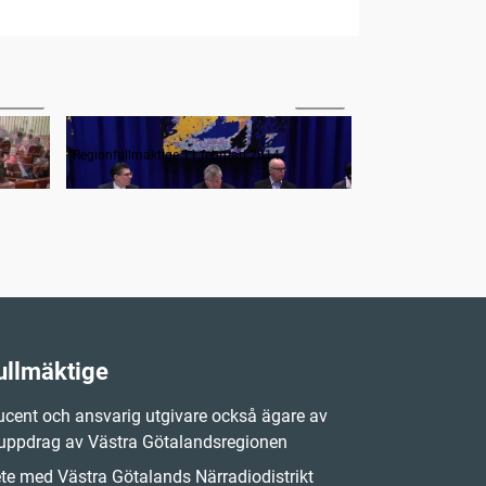
06:22
00:54
Avsägelser och anmälan av nyvalda i regionfullmäktige
Frågestund
Regionfullmäktige 11 februari 2014
Regionfullmäktige 
ullmäktige
cent och ansvarig utgivare också ägare av
 uppdrag av Västra Götalandsregionen
e med Västra Götalands Närradiodistrikt