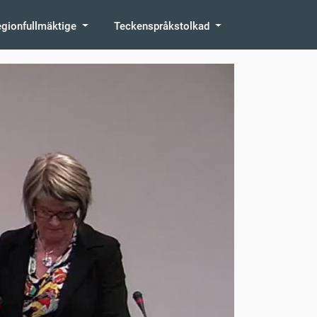
egionfullmäktige
Teckenspråkstolkad