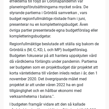
effekterna till följd av Coronapandemin var
planeringsförutsättningarna mycket svåra. De
styrande partierna i Grönblå samverkan , vars
budget regionfullmäktige röstade fram i juni,
presenterar nu en kompletteringsbudget. Även
övriga partier presenterade egna budgetförslag eller
kompletteringsbudgetar.
Regionfullmäktige beslutade att ställa sig bakom de
Grönblå:s (M, C, KD, L och MP) budgetförslag.
Budgeten fokuserar på att hantera uppskjuten vård
då vårdköerna förlängts under pandemin. Partierna
ser budgeten som en projektbudget där projektet att
korta väntetiderna till vården inleds redan i år, den 1
november 2020. Det övergripande målet med
projektet är att under våren 2022 ha en god
tillgänglighet och en hållbar ekonomi med
verksamheterna i balans.".
I budgeten framgår vidare att den så kallade