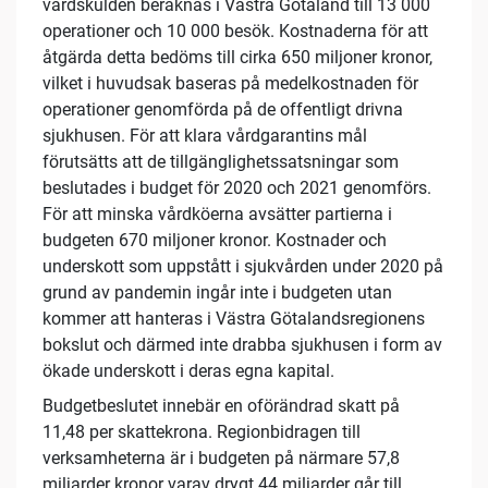
vårdskulden beräknas i Västra Götaland till 13 000
operationer och 10 000 besök. Kostnaderna för att
åtgärda detta bedöms till cirka 650 miljoner kronor,
vilket i huvudsak baseras på medelkostnaden för
operationer genomförda på de offentligt drivna
sjukhusen. För att klara vårdgarantins mål
förutsätts att de tillgänglighetssatsningar som
beslutades i budget för 2020 och 2021 genomförs.
För att minska vårdköerna avsätter partierna i
budgeten 670 miljoner kronor. Kostnader och
underskott som uppstått i sjukvården under 2020 på
grund av pandemin ingår inte i budgeten utan
kommer att hanteras i Västra Götalandsregionens
bokslut och därmed inte drabba sjukhusen i form av
ökade underskott i deras egna kapital.
Budgetbeslutet innebär en oförändrad skatt på
11,48 per skattekrona. Regionbidragen till
verksamheterna är i budgeten på närmare 57,8
miljarder kronor varav drygt 44 miljarder går till