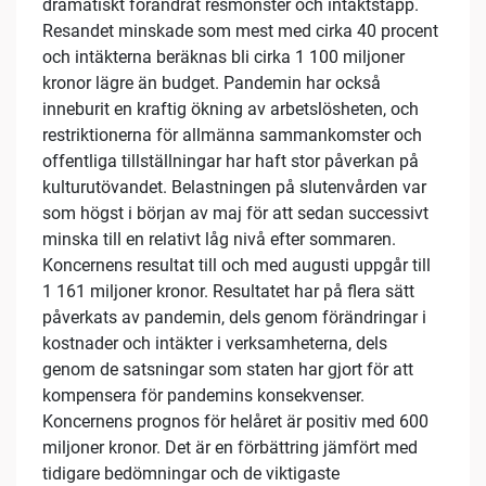
dramatiskt förändrat resmönster och intäktstapp.
Resandet minskade som mest med cirka 40 procent
och intäkterna beräknas bli cirka 1 100 miljoner
kronor lägre än budget. Pandemin har också
inneburit en kraftig ökning av arbetslösheten, och
restriktionerna för allmänna sammankomster och
offentliga tillställningar har haft stor påverkan på
kulturutövandet. Belastningen på slutenvården var
som högst i början av maj för att sedan successivt
minska till en relativt låg nivå efter sommaren.
Koncernens resultat till och med augusti uppgår till
1 161 miljoner kronor. Resultatet har på flera sätt
påverkats av pandemin, dels genom förändringar i
kostnader och intäkter i verksamheterna, dels
genom de satsningar som staten har gjort för att
kompensera för pandemins konsekvenser.
Koncernens prognos för helåret är positiv med 600
miljoner kronor. Det är en förbättring jämfört med
tidigare bedömningar och de viktigaste