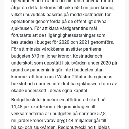
operationer och 10 000 besök. Kostnaderna för att
åtgärda detta bedöms till cirka 650 miljoner kronor,
vilket i huvudsak baseras på medelkostnaden för
operationer genomförda på de offentligt drivna
sjukhusen. För att klara vårdgarantins mål
förutsätts att de tillgänglighetssatsningar som
beslutades i budget för 2020 och 2021 genomförs.
För att minska vårdköerna avsätter partierna i
budgeten 670 miljoner kronor. Kostnader och
underskott som uppstått i sjukvården under 2020 på
grund av pandemin ingår inte i budgeten utan
kommer att hanteras i Västra Götalandsregionens
bokslut och därmed inte drabba sjukhusen i form av
ökade underskott i deras egna kapital.
Budgetbeslutet innebär en oförändrad skatt på
11,48 per skattekrona. Regionbidragen till
verksamheterna är i budgeten på närmare 57,8
miljarder kronor varav drygt 44 miljarder går till
hälso- och sjukvården. Regionutveckling tilldelas