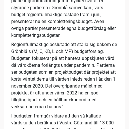
planeringsförutsättningarna mycket svåra. De
styrande partierna i Grönblå samverkan , vars
budget regionfullmäktige röstade fram i juni,
presenterar nu en kompletteringsbudget. Även
övriga partier presenterade egna budgetförslag eller
kompletteringsbudgetar.
Regionfullmäktige beslutade att ställa sig bakom de
Grönblå:s (M, C, KD, L och MP) budgetförslag.
Budgeten fokuserar på att hantera uppskjuten vård
då vårdköerna förlängts under pandemin. Partierna
ser budgeten som en projektbudget där projektet att
korta väntetiderna till vården inleds redan i år, den 1
november 2020. Det övergripande målet med
projektet är att under våren 2022 ha en god
tillgänglighet och en hållbar ekonomi med
verksamheterna i balans.".
I budgeten framgår vidare att den så kallade
vårdskulden beräknas i Västra Götaland till 13 000