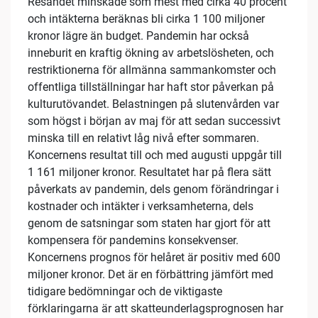
Resandet minskade som mest med cirka 40 procent
och intäkterna beräknas bli cirka 1 100 miljoner
kronor lägre än budget. Pandemin har också
inneburit en kraftig ökning av arbetslösheten, och
restriktionerna för allmänna sammankomster och
offentliga tillställningar har haft stor påverkan på
kulturutövandet. Belastningen på slutenvården var
som högst i början av maj för att sedan successivt
minska till en relativt låg nivå efter sommaren.
Koncernens resultat till och med augusti uppgår till
1 161 miljoner kronor. Resultatet har på flera sätt
påverkats av pandemin, dels genom förändringar i
kostnader och intäkter i verksamheterna, dels
genom de satsningar som staten har gjort för att
kompensera för pandemins konsekvenser.
Koncernens prognos för helåret är positiv med 600
miljoner kronor. Det är en förbättring jämfört med
tidigare bedömningar och de viktigaste
förklaringarna är att skatteunderlagsprognosen har