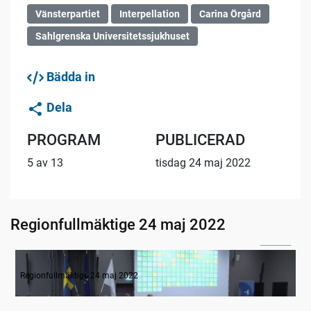
Vänsterpartiet
Interpellation
Carina Örgård
Sahlgrenska Universitetssjukhuset
Bädda in
Dela
PROGRAM
PUBLICERAD
5 av 13
tisdag 24 maj 2022
Regionfullmäktige 24 maj 2022
06:50
Inledande formalia
Regionfullmäktige 24 maj 2022