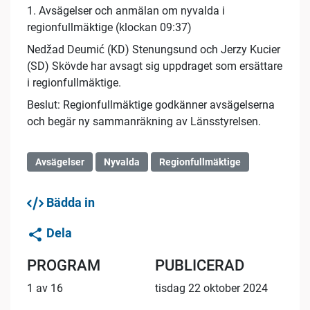
1. Avsägelser och anmälan om nyvalda i
regionfullmäktige (klockan 09:37)
Nedžad Deumić (KD) Stenungsund och Jerzy Kucier
(SD) Skövde har avsagt sig uppdraget som ersättare
i regionfullmäktige.
Beslut: Regionfullmäktige godkänner avsägelserna
och begär ny sammanräkning av Länsstyrelsen.
Avsägelser
Nyvalda
Regionfullmäktige
Bädda in
Dela
PROGRAM
PUBLICERAD
1 av 16
tisdag 22 oktober 2024