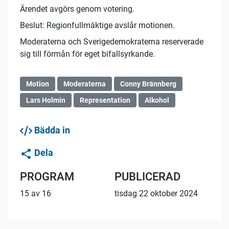
Ärendet avgörs genom votering.
Beslut: Regionfullmäktige avslår motionen.
Moderaterna och Sverigedemokraterna reserverade
sig till förmån för eget bifallsyrkande.
Motion
Moderaterna
Conny Brännberg
Lars Holmin
Representation
Alkohol
Bädda in
Dela
PROGRAM
PUBLICERAD
15 av 16
tisdag 22 oktober 2024