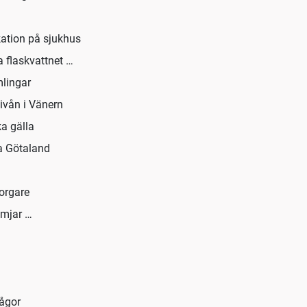
ation på sjukhus
 flaskvattnet …
mlingar
ivån i Vänern
a gälla
ra Götaland
orgare
ämjar …
rågor