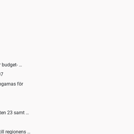
r budget- …
07
ingarnas för
sten 23 samt …
ill regionens …