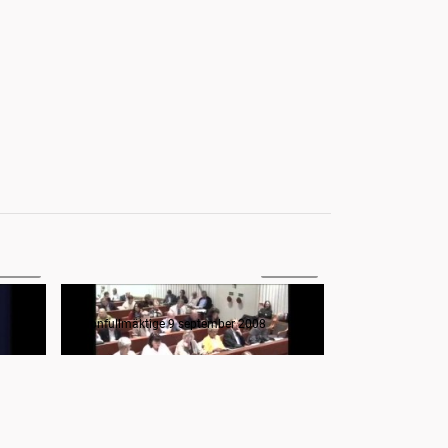
:42:35
6:05:17
Regionfullmäktige 21 oktober 2008
Regionfullmäktige 9 september 2008
Regionfullmäktige 9 september 2008