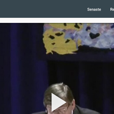
Senaste
R