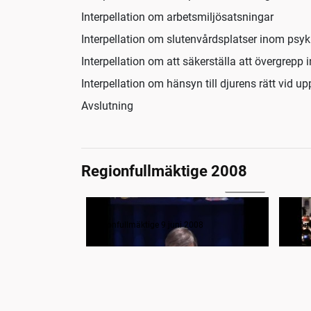
Interpellation om arbetsmiljösatsningar
Interpellation om slutenvårdsplatser inom psyk
Interpellation om att säkerställa att övergrepp 
Interpellation om hänsyn till djurens rätt vid u
Avslutning
Regionfullmäktige 2008
7:31:20
Regionfullmäktige 9 juni 2008
Regionfullmäktige 9 juni 2008
Region