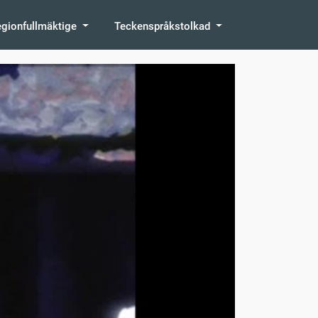
egionfullmäktige
Teckenspråkstolkad