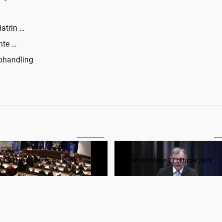
iatrin …
inte …
pphandling
8:11:15
4
Regionfullmäktige 2 december 2008
fullmäktige 2 december 2008
Regionfullmäktige 21 oktober 2008