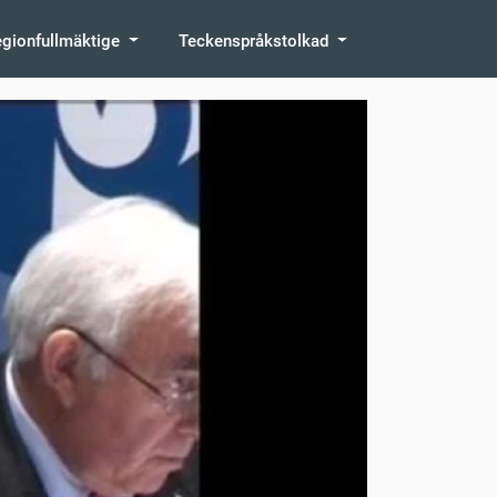
egionfullmäktige
Teckenspråkstolkad