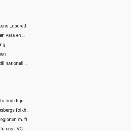
kene Lasarett
nen vara en …
ing
nen
ll nationell …
fullmäktige
nesbergs folkh…
egionen m. fl
ferens i VG