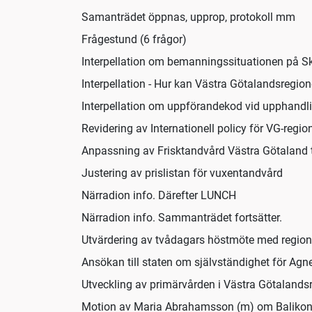
Samanträdet öppnas, upprop, protokoll mm
Frågestund (6 frågor)
Interpellation om bemanningssituationen på S
Interpellation - Hur kan Västra Götalandsregio
Interpellation om uppförandekod vid upphandl
Revidering av Internationell policy för VG-regio
Anpassning av Frisktandvård Västra Götaland ti
Justering av prislistan för vuxentandvård
Närradion info. Därefter LUNCH
Närradion info. Sammanträdet fortsätter.
Utvärdering av tvådagars höstmöte med region
Ansökan till staten om självständighet för Ag
Utveckling av primärvården i Västra Götalandsr
Motion av Maria Abrahamsson (m) om Balikon