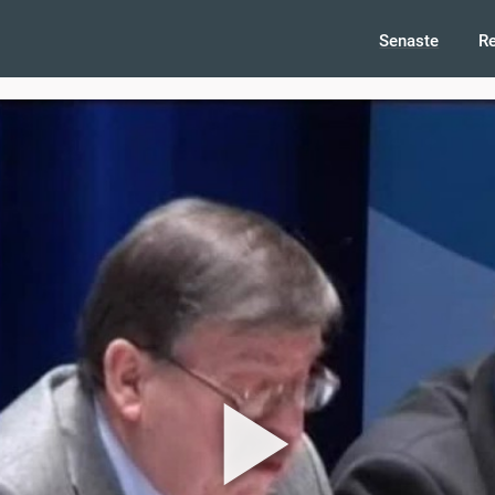
Senaste
R