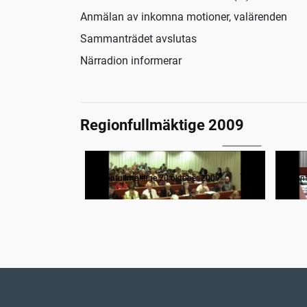
Anmälan av inkomna motioner, valärenden
Sammanträdet avslutas
Närradion informerar
Regionfullmäktige 2009
5:00:55
Regionfullmäktige 20 oktober 2009
Regio
Regionfullmäktige 20 oktober 2009
Regionf