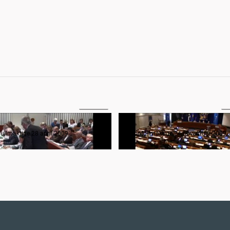
5:34:48
8
nfullmäktige 28 april 2009
ullmäktige 28 april 2009
Regionfullmäktige 24 november 2009