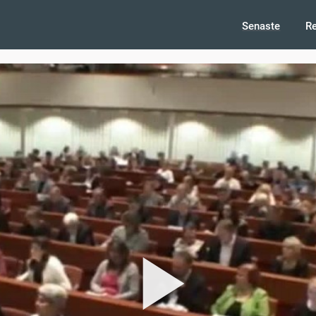
Senaste
R