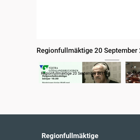
Regionfullmäktige 20 September
11:55
Radion informerar
Samm
Regionfullmäktige 20 September 2011
Region
Regionfullmäktige