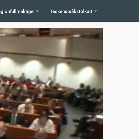
egionfullmäktige
Teckenspråkstolkad