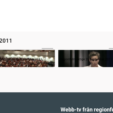
 2011
04:47
2
anträdets öppnande
fullmäktige 20 September 2011
Regionfullmäktige 20 September 2011
Webb-tv från regionf