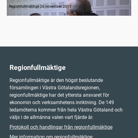
Intervju med Birgitta Losman om Karlsborgsbanan
Regionfullmäktige 26 november 2013
Regionfullmäktige
Regionfullmäktige är den högst beslutande
församlingen i Västra Götalandsregionen,
regionfullmäktige har det yttersta ansvaret för
ekonomin och verksamhetens inriktning. De 149
ledamöterna kommer från hela Västra Götaland och
väljs i de allmänna valen vart fjärde år.
Protokoll och handlingar från regionfullmäktige
Mer information om regionfullmäktige