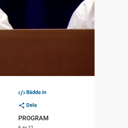
Bädda in
Dela
PROGRAM
6 av 12