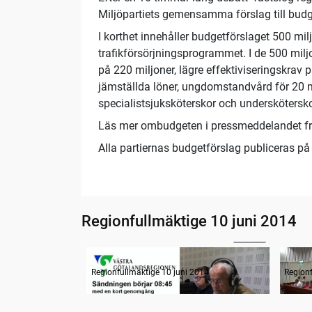
Miljöpartiets gemensamma förslag till budg
I korthet innehåller budgetförslaget 500 milj
trafikförsörjningsprogrammet. I de 500 milj
på 220 miljoner, lägre effektiviseringskrav på
jämställda löner, ungdomstandvård för 20 
specialistsjuksköterskor och underskötersko
Läs mer ombudgeten i pressmeddelandet 
Alla partiernas budgetförslag publiceras 
Regionfullmäktige 10 juni 2014
00:48
Radion informerar
Samm
Regionfullmäktige 10 juni 2014
Regionf