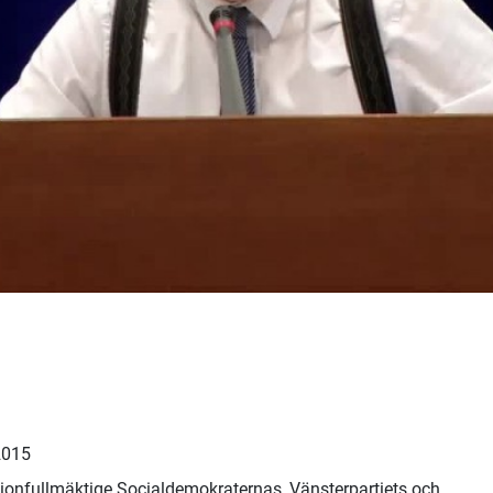
2015
gionfullmäktige Socialdemokraternas, Vänsterpartiets och