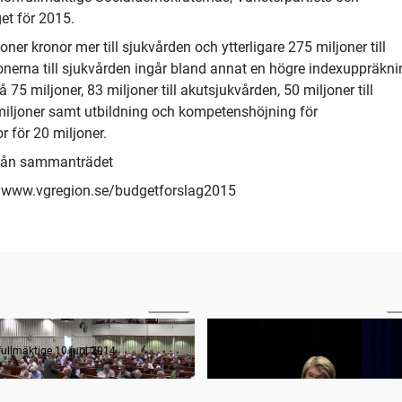
et för 2015.
oner kronor mer till sjukvården och ytterligare 275 miljoner till
onerna till sjukvården ingår bland annat en högre indexuppräkni
 75 miljoner, 83 miljoner till akutsjukvården, 50 miljoner till
miljoner samt utbildning och kompetenshöjning för
r för 20 miljoner.
från sammanträdet
på www.vgregion.se/budgetforslag2015
05:22
2
anträdets öppnande
Hälso- och sjukvård
ullmäktige 10 juni 2014
Regionfullmäktige 10 juni 2014