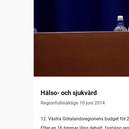
Hälso- och sjukvård
Regionfullmäktige 10 juni 2014
12. Västra Götalandsregionens budget för 
Efter en 16 timmar lång debatt fastslog re