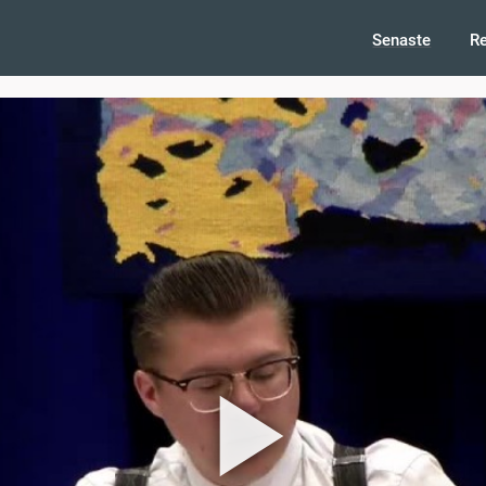
Senaste
R