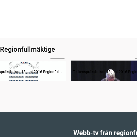
 Regionfullmäktige
03:42
Inledande formalia samt ärenden 1-2
Teckenspråkstolkad 13 juni 2016 Regionfullmäktige
Webb-tv från regionf