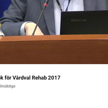
ok för Vårdval Rehab 2017
llmäktige