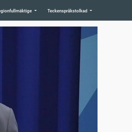
egionfullmäktige
Teckenspråkstolkad