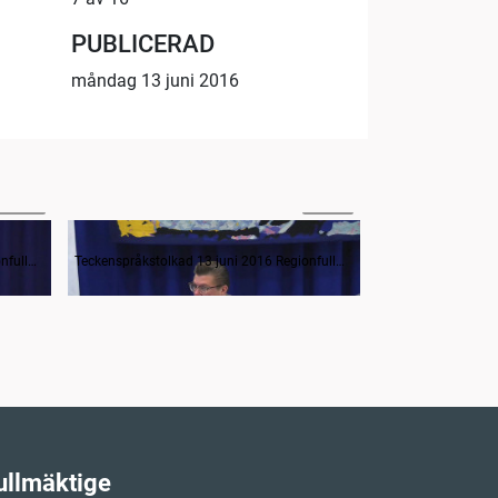
PUBLICERAD
måndag 13 juni 2016
29:00
07:31
Delårsrapport mars 2016 för Västra Götalandsregionen
Programdirektiv för 3R och upphandling av kärnsystem
Teckenspråkstolkad 13 juni 2016 Regionfullmäktige
Teckenspråkstolkad 13 juni 2016 Regionfullmäktige
ullmäktige