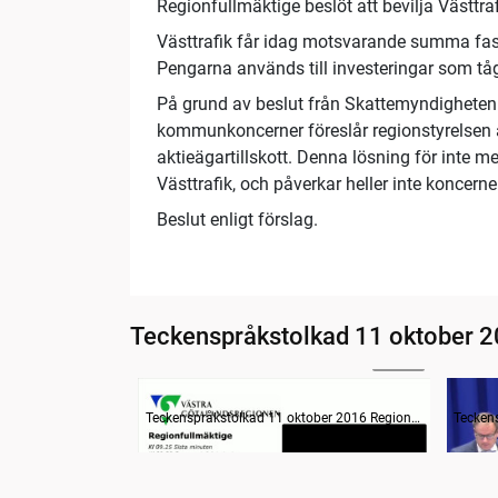
Regionfullmäktige beslöt att bevilja Västtrafi
Västtrafik får idag motsvarande summa fast
Pengarna används till investeringar som tåg
På grund av beslut från Skattemyndigheten 
kommunkoncerner föreslår regionstyrelsen at
aktieägartillskott. Denna lösning för inte m
Västtrafik, och påverkar heller inte koncernen
Beslut enligt förslag.
Teckenspråkstolkad 11 oktober 2
05:53
Information om dagens ärenden
Inled
Teckenspråkstolkad 11 oktober 2016 Regionfullmäktige