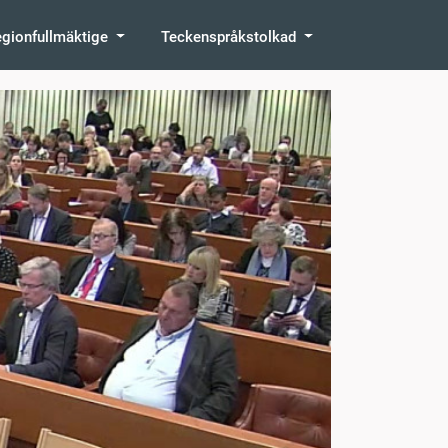
egionfullmäktige
Teckenspråkstolkad