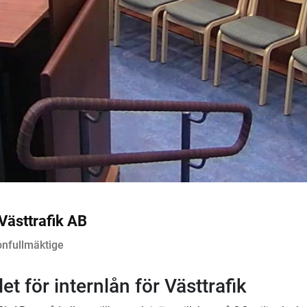
l Västtrafik AB
onfullmäktige
let för internlån för Västtrafik