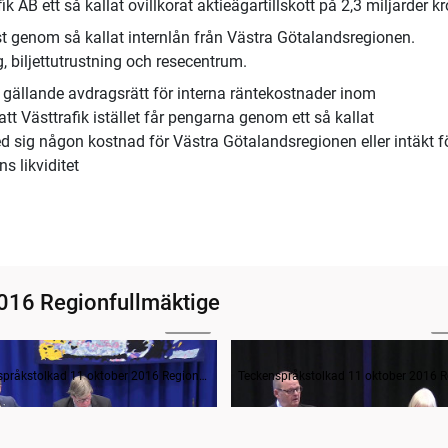
k AB ett så kallat ovillkorat aktieägartillskott på 2,3 miljarder kr
 genom så kallat internlån från Västra Götalandsregionen.
, biljettutrustning och resecentrum.
gällande avdragsrätt för interna räntekostnader inom
t Västtrafik istället får pengarna genom ett så kallat
ed sig någon kostnad för Västra Götalandsregionen eller intäkt f
s likviditet
016 Regionfullmäktige
03:26
1
ande formalia
Frågestund
Teckenspråkstolkad 11 oktober 2016 Regionfullmäktige