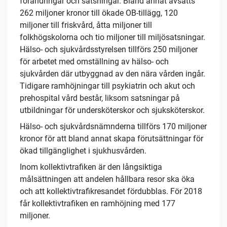
förändringar och satsningar. Bland annat avsätts
262 miljoner kronor till ökade OB-tillägg, 120
miljoner till friskvård, åtta miljoner till
folkhögskolorna och tio miljoner till miljösatsningar.
Hälso- och sjukvårdsstyrelsen tillförs 250 miljoner
för arbetet med omställning av hälso- och
sjukvården där utbyggnad av den nära vården ingår.
Tidigare ramhöjningar till psykiatrin och akut och
prehospital vård består, liksom satsningar på
utbildningar för undersköterskor och sjuksköterskor.
Hälso- och sjukvårdsnämnderna tillförs 170 miljoner
kronor för att bland annat skapa förutsättningar för
ökad tillgänglighet i sjukhusvården.
Inom kollektivtrafiken är den långsiktiga
målsättningen att andelen hållbara resor ska öka
och att kollektivtrafikresandet fördubblas. För 2018
får kollektivtrafiken en ramhöjning med 177
miljoner.