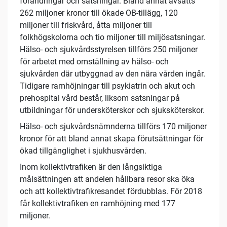
förändringar och satsningar. Bland annat avsätts
262 miljoner kronor till ökade OB-tillägg, 120
miljoner till friskvård, åtta miljoner till
folkhögskolorna och tio miljoner till miljösatsningar.
Hälso- och sjukvårdsstyrelsen tillförs 250 miljoner
för arbetet med omställning av hälso- och
sjukvården där utbyggnad av den nära vården ingår.
Tidigare ramhöjningar till psykiatrin och akut och
prehospital vård består, liksom satsningar på
utbildningar för undersköterskor och sjuksköterskor.
Hälso- och sjukvårdsnämnderna tillförs 170 miljoner
kronor för att bland annat skapa förutsättningar för
ökad tillgänglighet i sjukhusvården.
Inom kollektivtrafiken är den långsiktiga
målsättningen att andelen hållbara resor ska öka
och att kollektivtrafikresandet fördubblas. För 2018
får kollektivtrafiken en ramhöjning med 177
miljoner.