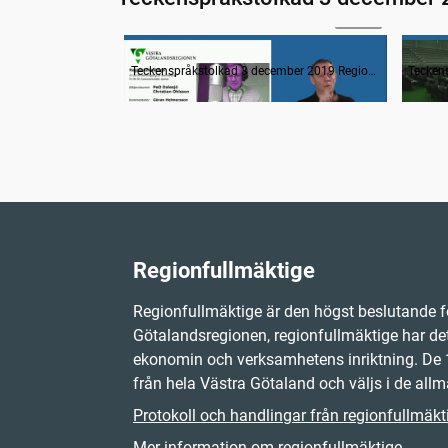
33:52
Information
Teckenspråkstolkad 3 december 2019 Regionfullmäktige
Regionfullmäktige
Regionfullmäktige är den högst beslutande f
Götalandsregionen, regionfullmäktige har det
ekonomin och verksamhetens inriktning. D
från hela Västra Götaland och väljs i de allm
Protokoll och handlingar från regionfullmäkt
Mer information om regionfullmäktige