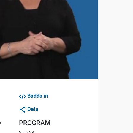
Bädda in
Dela
PROGRAM
h
3 av 24