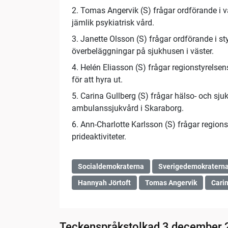
2. Tomas Angervik (S) frågar ordförande i 
jämlik psykiatrisk vård.
3. Janette Olsson (S) frågar ordförande i s
överbeläggningar på sjukhusen i väster.
4. Helén Eliasson (S) frågar regionstyrel
för att hyra ut.
5. Carina Gullberg (S) frågar hälso- och sj
ambulanssjukvård i Skaraborg.
6. Ann-Charlotte Karlsson (S) frågar regio
prideaktiviteter.
Socialdemokraterna
Sverigedemokratern
Hannyah Jörtoft
Tomas Angervik
Cari
Teckenspråkstolkad 3 december 