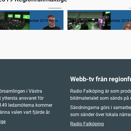
02:06
Avsägelser och anmälan av nyvalda i regionfullmäktige
Frågestund
Teckenspråkstolkad 3 december 2019 Regionfullmäktige
Webb-tv från regionf
örsamlingen i Västra
Radio Falköping är som produ
 yttersta ansvaret för
bildmaterialet som sänds på
e 149 ledamöterna kommer
Sändningarna görs i samarbet
änna valen vart fjärde år.
som sänder över lokala närrad
ige
Radio Falköping