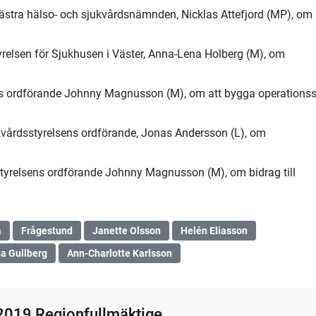
västra hälso- och sjukvårdsnämnden, Nicklas Attefjord (MP), om
tyrelsen för Sjukhusen i Väster, Anna-Lena Holberg (M), om
sens ordförande Johnny Magnusson (M), om att bygga operationss
ukvårdsstyrelsens ordförande, Jonas Andersson (L), om
nstyrelsens ordförande Johnny Magnusson (M), om bidrag till
a
Frågestund
Janette Olsson
Helén Eliasson
na Gullberg
Ann-Charlotte Karlsson
2019 Regionfullmäktige