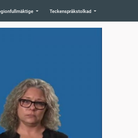
egionfullmäktige
Teckenspråkstolkad