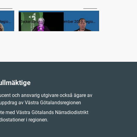
46:52
14:17
Interpellation om att vara ung och befinna sig i riskzon
Teckenspråkstolkad 3 december 2019 Regionfullmäktige
Teckenspråkstolkad 3 december 2019 Regionfullmäktige
ullmäktige
cent och ansvarig utgivare också ägare av
 uppdrag av Västra Götalandsregionen
e med Västra Götalands Närradiodistrikt
iostationer i regionen.