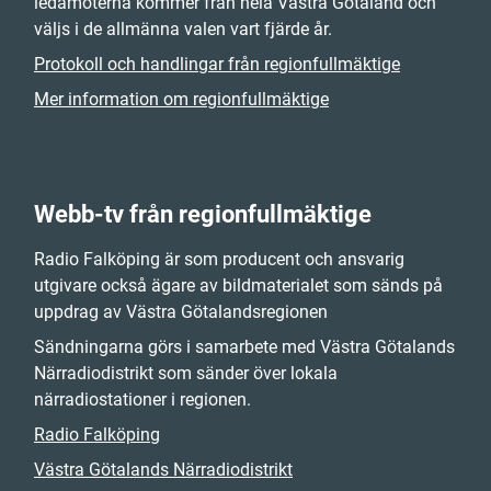
ledamöterna kommer från hela Västra Götaland och
väljs i de allmänna valen vart fjärde år.
Protokoll och handlingar från regionfullmäktige
Mer information om regionfullmäktige
Webb-tv från regionfullmäktige
Radio Falköping är som producent och ansvarig
utgivare också ägare av bildmaterialet som sänds på
uppdrag av Västra Götalandsregionen
Sändningarna görs i samarbete med Västra Götalands
Närradiodistrikt som sänder över lokala
närradiostationer i regionen.
Radio Falköping
Västra Götalands Närradiodistrikt