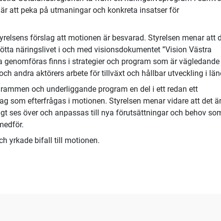
r att peka på utmaningar och konkreta insatser för
yrelsens förslag att motionen är besvarad. Styrelsen menar att 
stötta näringslivet i och med visionsdokumentet ”Vision Västra
ka genomföras finns i strategier och program som är vägledande 
andra aktörers arbete för tillväxt och hållbar utveckling i län
grammen och underliggande program en del i ett redan ett
g som efterfrågas i motionen. Styrelsen menar vidare att det ä
ligt ses över och anpassas till nya förutsättningar och behov so
medför.
 yrkade bifall till motionen.
06:17