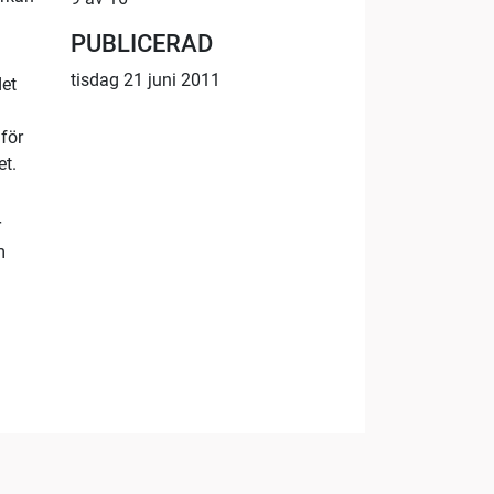
PUBLICERAD
tisdag 21 juni 2011
det
för
et.
r
m
46:26
01:09