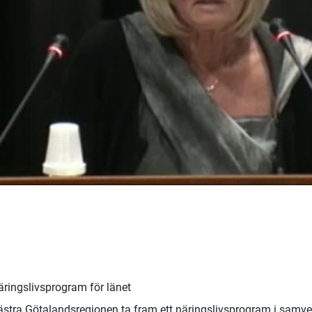
äringslivsprogram för länet
 Västra Götalandsregionen ta fram ett näringslivsprogram i samv