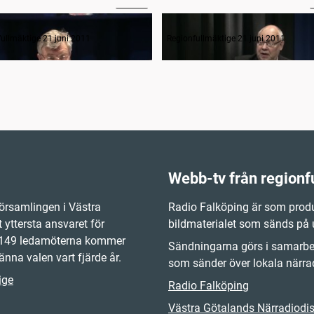
ts öppnande och upprop
ullmäktige 21 juni 2011
Regionfullmäktige 21 juni 2011
Webb-tv från regionf
örsamlingen i Västra
Radio Falköping är som produ
 yttersta ansvaret för
bildmaterialet som sänds på
e 149 ledamöterna kommer
Sändningarna görs i samarbet
änna valen vart fjärde år.
som sänder över lokala närrad
ige
Radio Falköping
Västra Götalands Närradiodist