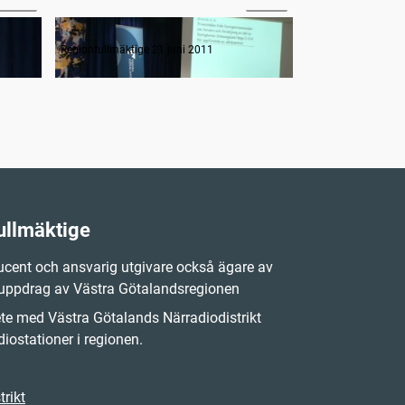
Västsvenska paketet avtal om genomförande av block 1
Framställan från fastighetsnämnden om förvärv och försäljning
Regionfullmäktige 21 juni 2011
Regionfullmäktige 
ullmäktige
cent och ansvarig utgivare också ägare av
 uppdrag av Västra Götalandsregionen
e med Västra Götalands Närradiodistrikt
iostationer i regionen.
rikt