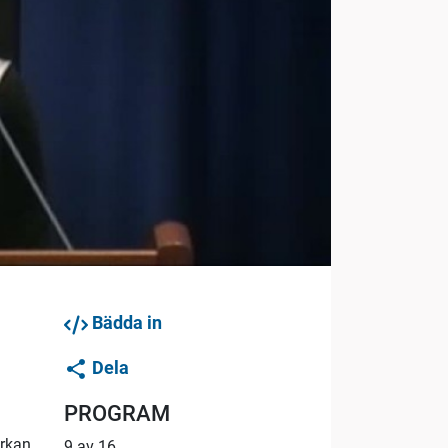
Bädda in
Dela
PROGRAM
erkan
9 av 16