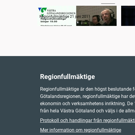
Radion informerar
Möte
Regionfullmäktige 21 juni 2011
Regionf
Regionfullmäktige
Regionfullmäktige är den högst beslutande f
Götalandsregionen, regionfullmäktige har det
ekonomin och verksamhetens inriktning. D
från hela Västra Götaland och väljs i de allm
Protokoll och handlingar från regionfullmäkt
Mer information om regionfullmäktige