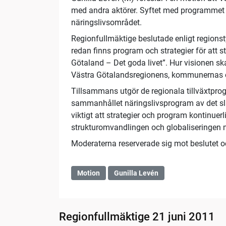
med andra aktörer. Syftet med programmet ä
näringslivsområdet.
Regionfullmäktige beslutade enligt regionst
redan finns program och strategier för att 
Götaland – Det goda livet”. Hur visionen s
Västra Götalandsregionens, kommunernas och 
Tillsammans utgör de regionala tillväxtpro
sammanhållet näringslivsprogram av det sla
viktigt att strategier och program kontinuer
strukturomvandlingen och globaliseringen 
Moderaterna reserverade sig mot beslutet och
Motion
Gunilla Levén
Regionfullmäktige 21 juni 2011
13:41