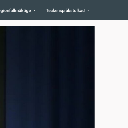
egionfullmäktige
Teckenspråkstolkad